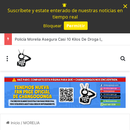
×
Suscríbete y estate enterado de nuestras noticias en
tiempo real
Bloquear
Permitir
Powered by SendPulse
Policía Morelia Asegura Casi 10 Kilos De Droga En La Terminal De Autobuses
Menú
B
Inicio
/
MORELIA