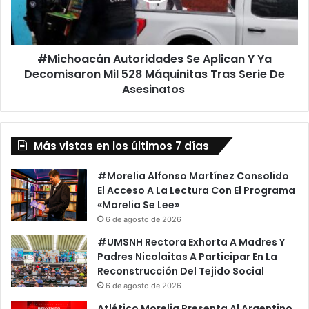
Decomisaron
Mil
528
#Michoacán Autoridades Se Aplican Y Ya
Máquinitas
Tras
Decomisaron Mil 528 Máquinitas Tras Serie De
Serie
Asesinatos
De
Asesinatos
Más vistas en los últimos 7 días
#Morelia Alfonso Martínez Consolido
El Acceso A La Lectura Con El Programa
«Morelia Se Lee»
6 de agosto de 2026
#UMSNH Rectora Exhorta A Madres Y
Padres Nicolaitas A Participar En La
Reconstrucción Del Tejido Social
6 de agosto de 2026
Atlético Morelia Presenta Al Argentino