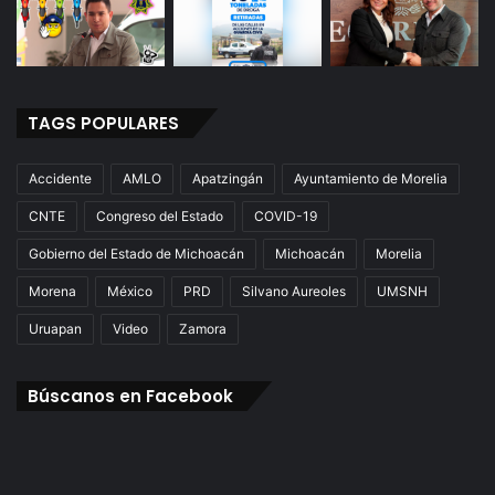
TAGS POPULARES
Accidente
AMLO
Apatzingán
Ayuntamiento de Morelia
CNTE
Congreso del Estado
COVID-19
Gobierno del Estado de Michoacán
Michoacán
Morelia
Morena
México
PRD
Silvano Aureoles
UMSNH
Uruapan
Video
Zamora
Búscanos en Facebook