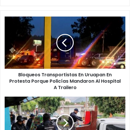
Bloqueos
Transportistas
En
Uruapan
En
Protesta
Porque
Policías
Mandaron
Bloqueos Transportistas En Uruapan En
Al
Hospital
Protesta Porque Policías Mandaron Al Hospital
A
A Trailero
Trailero
#Michoacán
Autoridades
Se
Aplican
Y
Ya