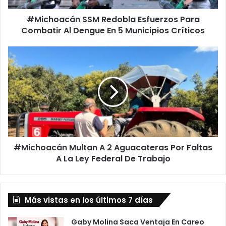
En
#Michoacán SSM Redobla Esfuerzos Para
5
Municipios
Combatir Al Dengue En 5 Municipios Críticos
Críticos
#Michoacán
Multan
A
2
Aguacateras
Por
Faltas
A
La
#Michoacán Multan A 2 Aguacateras Por Faltas
Ley
Federal
A La Ley Federal De Trabajo
De
Trabajo
Más vistas en los últimos 7 días
Gaby Molina Saca Ventaja En Careo