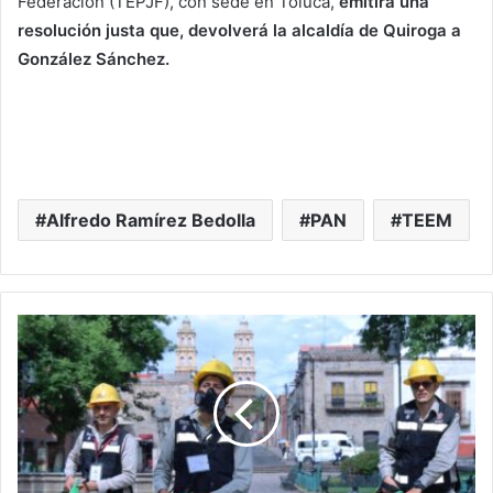
Federación (TEPJF), con sede en Toluca,
emitirá una
resolución justa que, devolverá la alcaldía de Quiroga a
González Sánchez.
Alfredo Ramírez Bedolla
PAN
TEEM
#Michoacán
SSM
Redobla
Esfuerzos
Para
Combatir
Al
Dengue