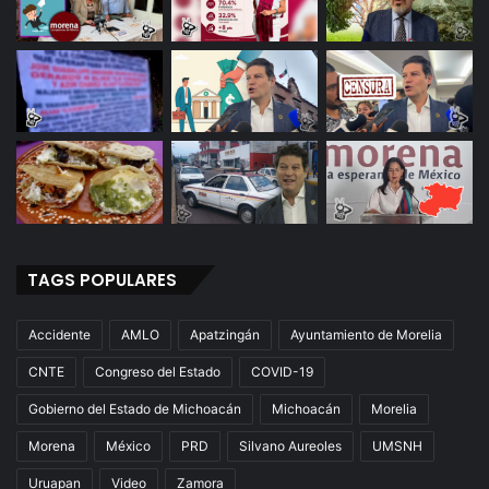
TAGS POPULARES
Accidente
AMLO
Apatzingán
Ayuntamiento de Morelia
CNTE
Congreso del Estado
COVID-19
Gobierno del Estado de Michoacán
Michoacán
Morelia
Morena
México
PRD
Silvano Aureoles
UMSNH
Uruapan
Video
Zamora