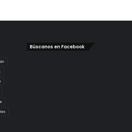
Búscanos en Facebook
gán
E
9
a
oles