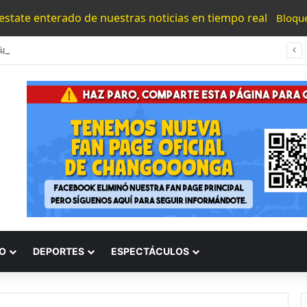
 estate enterado de nuestras noticias en tiempo real
Bloqu
#Morelia Puente Para ‘Brincar’ El Tren Donde Niño Fue Arrollado Estará Al Lado De Las Burguers Locas
O
DEPORTES
ESPECTÁCULOS