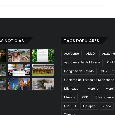
AS NOTICIAS
TAGS POPULARES
Accidente
AMLO
Apatzin
Ayuntamiento de Morelia
CNT
Congreso del Estado
COVID-1
Gobierno del Estado de Michoacán
Michoacán
Morelia
Moren
México
PRD
Silvano Aure
UMSNH
Uruapan
Video
Zamora