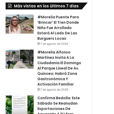
Más vistas en los últimos 7 días
#Morelia Puente Para
‘Brincar’ El Tren Donde
Niño Fue Arrollado
Estará Al Lado De Las
Burguers Locas
7 de agosto de 2026
#Morelia Alfonso
Martínez Invita A La
Ciudadania El Domingo
Al Parque Lineal De Av.
Quinceo; Habrá Zona
Gastronómica Y
Activación Familiar
7 de agosto de 2026
Confirma Bedolla: Este
Sábado Se Reanudan
Exportaciones De
Aguacate A EU Tras