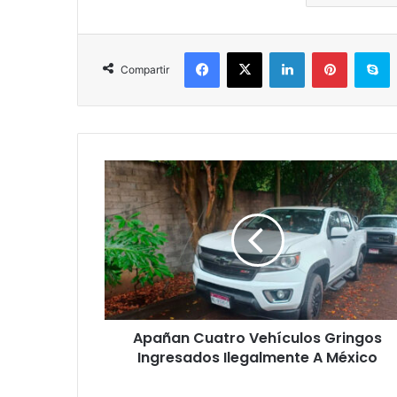
Facebook
X
LinkedIn
Pinterest
S
Compartir
Apañan
Cuatro
Vehículos
Gringos
Ingresados
Ilegalmente
A
México
Apañan Cuatro Vehículos Gringos
Ingresados Ilegalmente A México