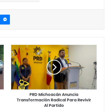
kype
Messenger
PRD
Michoacán
Anuncia
Transformación
Radical
Para
Revivir
Al
Partido
PRD Michoacán Anuncia
Transformación Radical Para Revivir
Al Partido