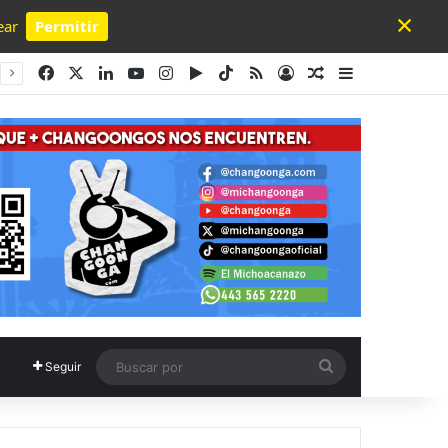
×
ear
Permitir
Powered by SendPulse
Facebook
X
LinkedIn
YouTube
Instagram
Google Play
TikTok
RSS
Acceso
Publicación al a
Barra lateral
Buscar
Seguir
por