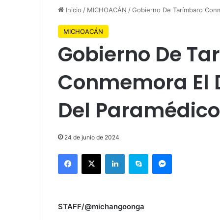
Inicio
/
MICHOACÁN
/
Gobierno De Tarímbaro Conm
MICHOACÁN
Gobierno De Ta
Conmemora El D
Del Paramédico
24 de junio de 2024
Facebook
X
LinkedIn
Skype
Messenger
STAFF/@michangoonga