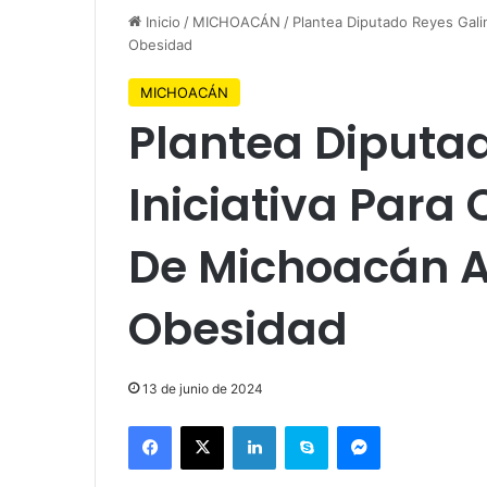
Inicio
/
MICHOACÁN
/
Plantea Diputado Reyes Gali
Obesidad
MICHOACÁN
Plantea Diputa
Iniciativa Para
De Michoacán A
Obesidad
13 de junio de 2024
Facebook
X
LinkedIn
Skype
Messenger