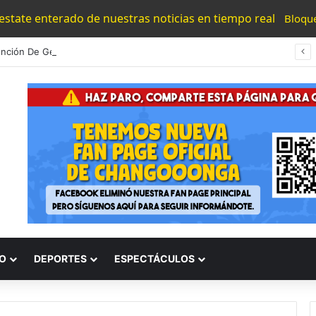
 estate enterado de nuestras noticias en tiempo real
Bloqu
Detención De Generadores De Violencia Refuerza La Estrategia Estatal Contra La Extorsión: SSP
O
DEPORTES
ESPECTÁCULOS