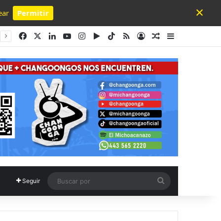
×
ear
Permitir
Powered by SendPulse
Facebook
X
LinkedIn
YouTube
Instagram
Google Play
TikTok
RSS
Acceso
Publicación al a
Barra lateral
Buscar
Seguir
por