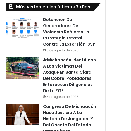
Más vistas en los últimos 7 días
Detención De
Generadores De
Violencia Refuerza La
Estrategia Estatal
Contra La Extorsión: SSP
5 de agosto de 2026
#Michoacán Identifican
A Las Víctimas Del
Ataque En Santa Clara
Del Cobre; Pobladores
Entorpecen Diligencias
De La FGE.
5 de agosto de 2026
Congreso De Michoacán
Hace Justicia A La
Historia De Jungapeo Y
Del Oriente Del Estado:
Emma Rivera.