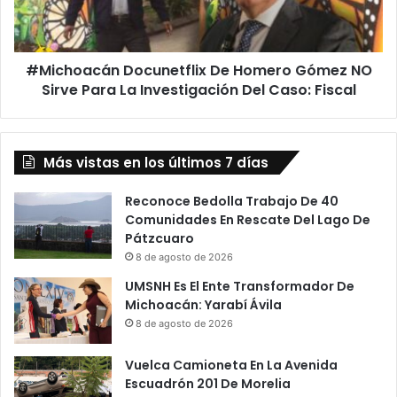
Sirve
Para
La
#Michoacán Docunetflix De Homero Gómez NO
Investigación
Del
Sirve Para La Investigación Del Caso: Fiscal
Caso:
Fiscal
Más vistas en los últimos 7 días
Reconoce Bedolla Trabajo De 40
Comunidades En Rescate Del Lago De
Pátzcuaro
8 de agosto de 2026
UMSNH Es El Ente Transformador De
Michoacán: Yarabí Ávila
8 de agosto de 2026
Vuelca Camioneta En La Avenida
Escuadrón 201 De Morelia