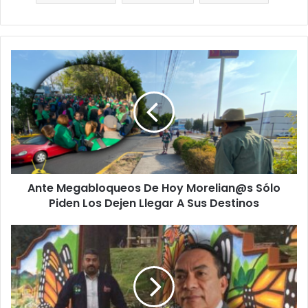
Ante
Megabloqueos
De
Hoy
Morelian@s
Sólo
Piden
Los
Dejen
Ante Megabloqueos De Hoy Morelian@s Sólo
Llegar
A
Piden Los Dejen Llegar A Sus Destinos
Sus
Destinos
#Michoacán
Docunetflix
De
Homero
Gómez
NO