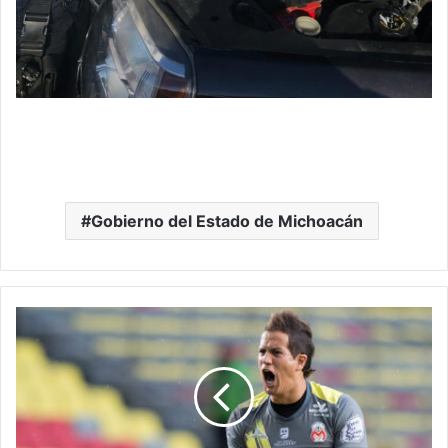
Gobierno del Estado de Michoacán
Sosa
Paga
Fianza
De
50
Mdp
Y