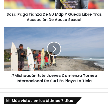
Queda
Libre
Sosa Paga Fianza De 50 Mdp Y Queda Libre Tras
Tras
Acusación
Acusación De Abuso Sexual
De
Abuso
#Michoacán
Sexual
Este
Jueves
Comienza
Torneo
Internacional
De
Surf
En
#Michoacán Este Jueves Comienza Torneo
Playa
La
Internacional De Surf En Playa La Ticla
Ticla
Más vistas en los últimos 7 días