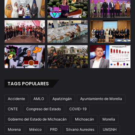
TAGS POPULARES
Accidente
AMLO
Apatzingán
Ayuntamiento de Morelia
CNTE
Congreso del Estado
COVID-19
Gobierno del Estado de Michoacán
Michoacán
Morelia
Morena
México
PRD
Silvano Aureoles
UMSNH