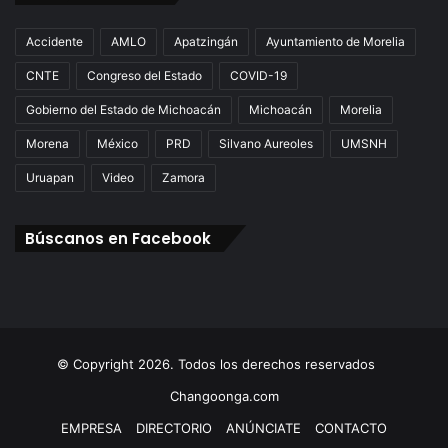
Accidente
AMLO
Apatzingán
Ayuntamiento de Morelia
CNTE
Congreso del Estado
COVID-19
Gobierno del Estado de Michoacán
Michoacán
Morelia
Morena
México
PRD
Silvano Aureoles
UMSNH
Uruapan
Video
Zamora
Búscanos en Facebook
© Copyright 2026. Todos los derechos reservados
Changoonga.com
EMPRESA
DIRECTORIO
ANÚNCIATE
CONTACTO