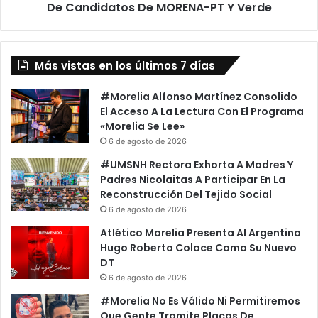
MORENA-
De Candidatos De MORENA-PT Y Verde
PT
Y
Verde
Más vistas en los últimos 7 días
#Morelia Alfonso Martínez Consolido
El Acceso A La Lectura Con El Programa
«Morelia Se Lee»
6 de agosto de 2026
#UMSNH Rectora Exhorta A Madres Y
Padres Nicolaitas A Participar En La
Reconstrucción Del Tejido Social
6 de agosto de 2026
Atlético Morelia Presenta Al Argentino
Hugo Roberto Colace Como Su Nuevo
DT
6 de agosto de 2026
#Morelia No Es Válido Ni Permitiremos
Que Gente Tramite Placas De