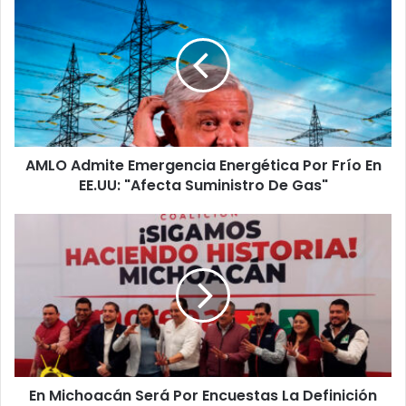
Admite
Emergencia
Energética
Por
Frío
En
EE.UU:
"Afecta
AMLO Admite Emergencia Energética Por Frío En
Suministro
De
EE.UU: "Afecta Suministro De Gas"
Gas"
En
Michoacán
Será
Por
Encuestas
La
Definición
De
Candidatos
En Michoacán Será Por Encuestas La Definición
De