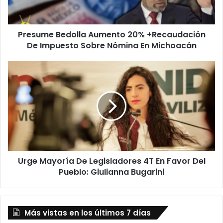
Impuesto
Sobre
Nómina
Presume Bedolla Aumento 20% +Recaudación
En
Michoacán
De Impuesto Sobre Nómina En Michoacán
Urge
Mayoría
De
Legisladores
4T
En
Favor
Del
Pueblo:
Urge Mayoría De Legisladores 4T En Favor Del
Giulianna
Bugarini
Pueblo: Giulianna Bugarini
Más vistas en los últimos 7 días