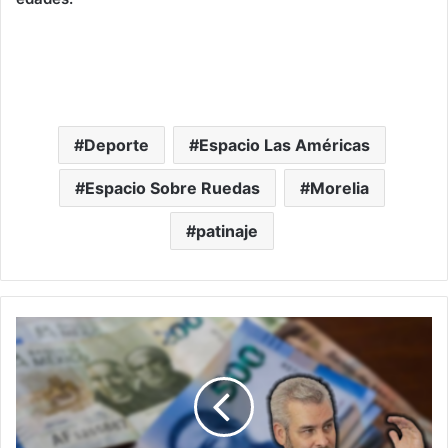
Deporte
Espacio Las Américas
Espacio Sobre Ruedas
Morelia
patinaje
Presume
Bedolla
Aumento
20%
+Recaudación
De