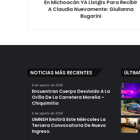
En Michoacán YA List@s Para Recibir
Giulianna
Bugarini
A Claudia Nuevamente: Giulianna
Bugarini
NOTICIAS MÁS RECIENTES
ÚLTIM
6 de agosto de 2026
Encuentran Cuerpo Desvivido A La
Orilla De La Carretera Morelia –
Chiquimitio
5 de agosto de 2026
UMNSH Emitirá Este Miércoles La
Tercera Convocatoria De Nuevo
Ingreso.