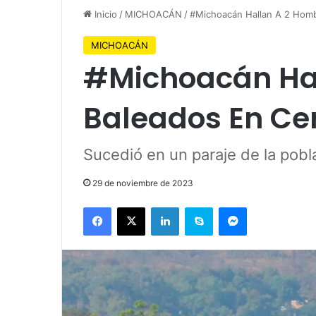
Inicio
/
MICHOACÁN
/
#Michoacán Hallan A 2 Homb
MICHOACÁN
#Michoacán Ha
Baleados En Ce
Sucedió en un paraje de la pobl
29 de noviembre de 2023
Facebook
X
LinkedIn
Skype
Messenger