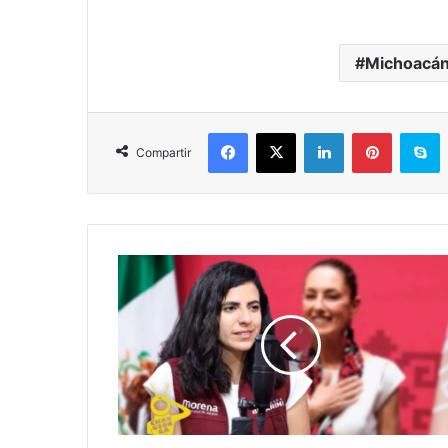
Michoacá
Facebook
X
LinkedIn
Pinterest
S
Compartir
En
Michoacán
YA
List@s
Para
Recibir
A
Claudia
Nuevamente: