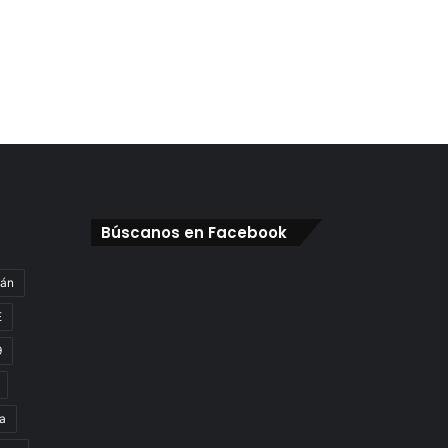
Búscanos en Facebook
gán
E
9
a