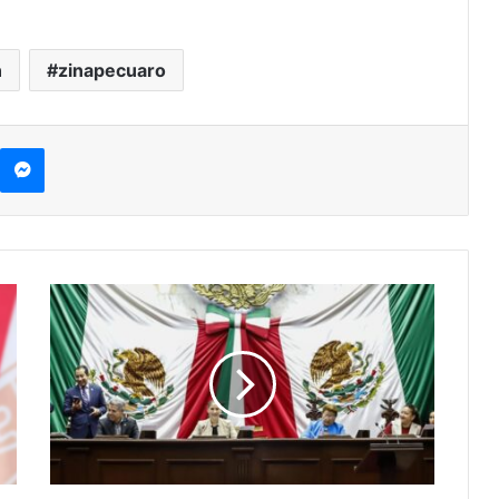
n
zinapecuaro
kype
Messenger
En
El
Congreso;
Combate
Frontal
Al
Acoso
Sexual