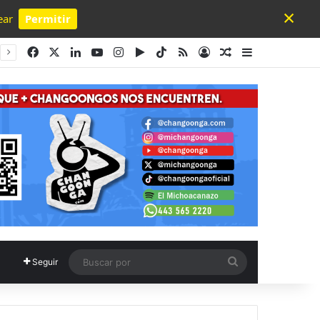
×
ear
Permitir
Powered by SendPulse
Facebook
X
LinkedIn
YouTube
Instagram
Google Play
TikTok
RSS
Acceso
Publicación al a
Barra lateral
Buscar
Seguir
por