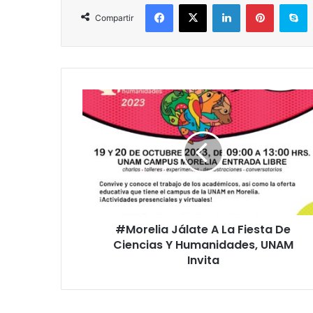
Facebook
X
LinkedIn
Pinterest
S
Compartir
#Morelia
Jálate
A
La
Fiesta
De
Ciencias
Y
Humanidades,
#Morelia Jálate A La Fiesta De
UNAM
Invita
Ciencias Y Humanidades, UNAM
Invita