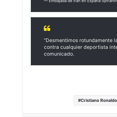
— Embajada de Irán en España (@Irani
“Desmentimos rotundamente la e
contra cualquier deportista int
comunicado.
Cristiano Ronaldo