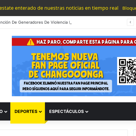
 estate enterado de nuestras noticias en tiempo real
Bloqu
Detención De Generadores De Violencia Refuerza La Estrategia Estatal Contra La Extorsión: SSP
O
DEPORTES
ESPECTÁCULOS