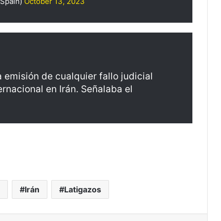
nSpain)
October 13, 2023
misión de cualquier fallo judicial
ernacional en Irán. Señalaba el
Irán
Latigazos