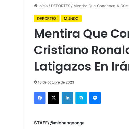
Inicio
/
DEPORTES
/
Mentira Que Condenan A Cristi
DEPORTES
MUNDO
Mentira Que C
Cristiano Ronal
Latigazos En Ir
13 de octubre de 2023
Facebook
X
LinkedIn
Skype
Messenger
STAFF/@michangoonga