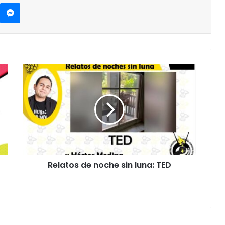
kype
Messenger
Relatos
de
noche
sin
luna:
TED
Relatos de noche sin luna: TED