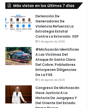
Más vistas en los últimos 7 días
Detención De
Generadores De
Violencia Refuerza La
Estrategia Estatal
Contra La Extorsión: SSP
5 de agosto de 2026
#Michoacán Identifican
A Las Víctimas Del
Ataque En Santa Clara
Del Cobre; Pobladores
Entorpecen Diligencias
De La FGE.
5 de agosto de 2026
Congreso De Michoacán
Hace Justicia A La
Historia De Jungapeo Y
Del Oriente Del Estado:
Emma Rivera.