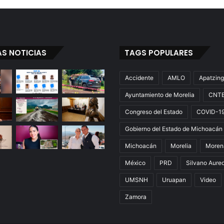
AS NOTICIAS
TAGS POPULARES
Accidente
AMLO
Apatzin
Ayuntamiento de Morelia
CNT
Congreso del Estado
COVID-1
Gobierno del Estado de Michoacán
Michoacán
Morelia
Moren
México
PRD
Silvano Aure
UMSNH
Uruapan
Video
Zamora