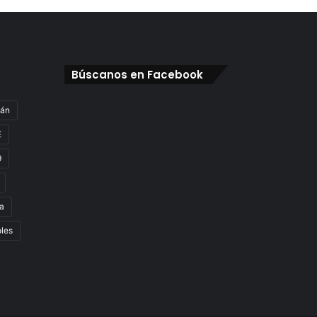
Búscanos en Facebook
gán
E
9
a
oles