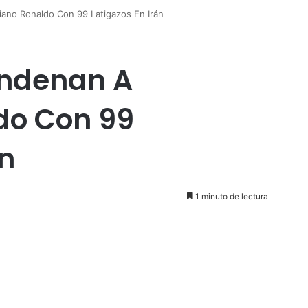
ano Ronaldo Con 99 Latigazos En Irán
ondenan A
do Con 99
án
1 minuto de lectura