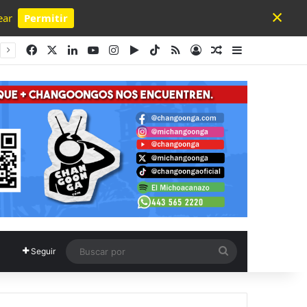
×
ear
Permitir
Powered by SendPulse
Facebook
X
LinkedIn
YouTube
Instagram
Google Play
TikTok
RSS
Acceso
Publicación al a
Barra lateral
Buscar
Seguir
por