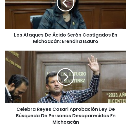
Serán
Castigados
En
Michoacán:
Erendira
Los Ataques De Ácido Serán Castigados En
Isauro
Michoacán: Erendira Isauro
Celebra
Reyes
Cosari
Aprobación
Ley
De
Búsqueda
De
Personas
Celebra Reyes Cosari Aprobación Ley De
Desaparecidas
En
Búsqueda De Personas Desaparecidas En
Michoacán
Michoacán