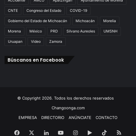
Accidente
AMLO
Apatzingán
Ayuntamiento de Morelia
CNTE
Congreso del Estado
COVID-19
Gobierno del Estado de Michoacán
Michoacán
Morelia
Morena
México
PRD
Silvano Aureoles
UMSNH
Uruapan
Video
Zamora
Búscanos en Facebook
© Copyright 2026. Todos los derechos reservados
Changoonga.com
EMPRESA
DIRECTORIO
ANÚNCIATE
CONTACTO
Facebook
X
LinkedIn
YouTube
Instagram
Google
TikTok
RSS