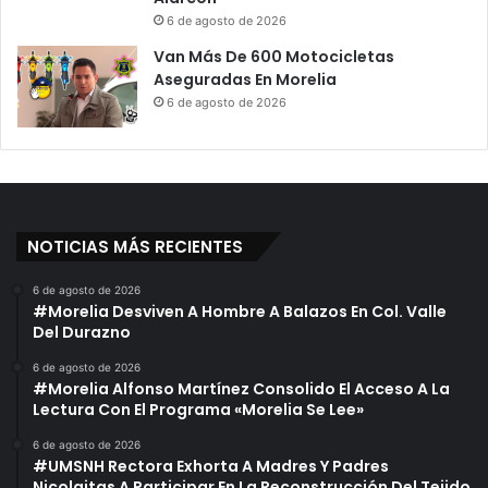
6 de agosto de 2026
Van Más De 600 Motocicletas
Aseguradas En Morelia
6 de agosto de 2026
NOTICIAS MÁS RECIENTES
6 de agosto de 2026
#Morelia Desviven A Hombre A Balazos En Col. Valle
Del Durazno
6 de agosto de 2026
#Morelia Alfonso Martínez Consolido El Acceso A La
Lectura Con El Programa «Morelia Se Lee»
6 de agosto de 2026
#UMSNH Rectora Exhorta A Madres Y Padres
Nicolaitas A Participar En La Reconstrucción Del Tejido