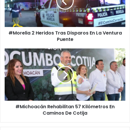
Disparos
En
La
Ventura
Puente
#Morelia 2 Heridos Tras Disparos En La Ventura
Puente
#Michoacán
Rehabilitan
57
Kilómetros
En
Caminos
De
Cotija
#Michoacán Rehabilitan 57 Kilómetros En
Caminos De Cotija