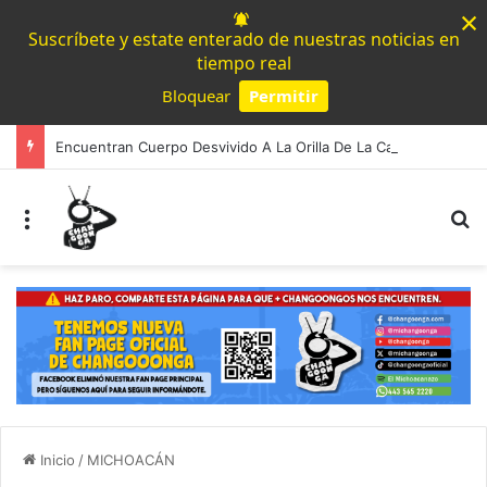
×
Suscríbete y estate enterado de nuestras noticias en
tiempo real
Bloquear
Permitir
Powered by SendPulse
Encuentran Cuerpo Desvivido A La Orilla De La Carretera Morelia – Chiquimitio
Menú
B
Inicio
/
MICHOACÁN