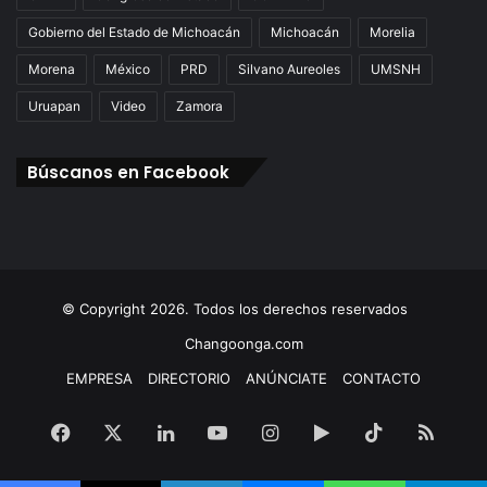
Gobierno del Estado de Michoacán
Michoacán
Morelia
Morena
México
PRD
Silvano Aureoles
UMSNH
Uruapan
Video
Zamora
Búscanos en Facebook
© Copyright 2026. Todos los derechos reservados
Changoonga.com
EMPRESA
DIRECTORIO
ANÚNCIATE
CONTACTO
Facebook
X
LinkedIn
YouTube
Instagram
Google
TikTok
RSS
Play