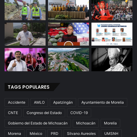
TAGS POPULARES
Accidente
AMLO
Apatzingán
Ayuntamiento de Morelia
CNTE
Congreso del Estado
COVID-19
Gobierno del Estado de Michoacán
Michoacán
Morelia
Morena
México
PRD
Silvano Aureoles
UMSNH