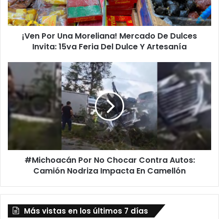
Dulces
Invita:
15va
¡Ven Por Una Moreliana! Mercado De Dulces
Feria
Del
Invita: 15va Feria Del Dulce Y Artesanía
Dulce
Y
#Michoacán
Artesanía
Por
No
Chocar
Contra
Autos:
Camión
Nodriza
Impacta
#Michoacán Por No Chocar Contra Autos:
En
Camellón
Camión Nodriza Impacta En Camellón
Más vistas en los últimos 7 días