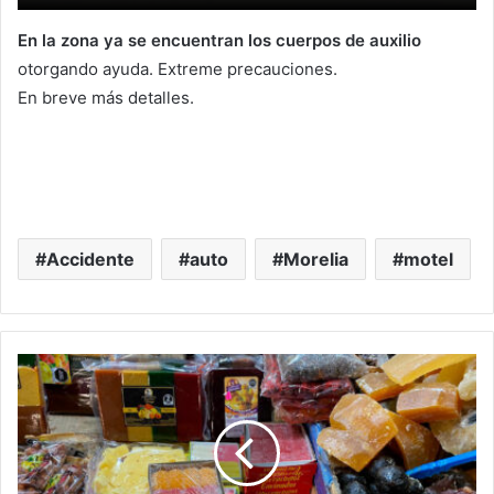
En la zona ya se encuentran los cuerpos de auxilio
otorgando ayuda. Extreme precauciones.
En breve más detalles.
Accidente
auto
Morelia
motel
¡Ven
Por
Una
Moreliana!
Mercado
De