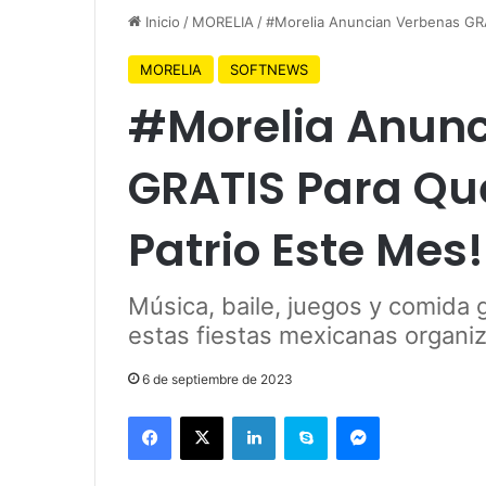
Inicio
/
MORELIA
/
#Morelia Anuncian Verbenas GRA
MORELIA
SOFTNEWS
#Morelia Anun
GRATIS Para Qu
Patrio Este Mes!
Música, baile, juegos y comida 
estas fiestas mexicanas organi
6 de septiembre de 2023
Facebook
X
LinkedIn
Skype
Messenger