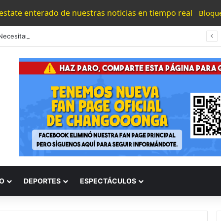
 estate enterado de nuestras noticias en tiempo real
Bloqu
“Los Necesitamos”: Atlético Morelia Agradece Respaldo De Su Afición En Encuentro Ante Cancún Fc
O
DEPORTES
ESPECTÁCULOS