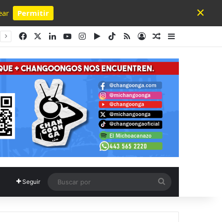
×
ear
Permitir
Powered by SendPulse
Facebook
X
LinkedIn
YouTube
Instagram
Google Play
TikTok
RSS
Acceso
Publicación al a
Barra lateral
Buscar
Seguir
por