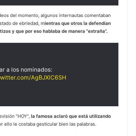
ideos del momento, algunos internautas comentaban
stado de ebriedad, m
ientras que otros la defendían
tizos y que por eso hablaba de manera “extraña”.
tar a los nominados:
twitter.com/AgBJXlC6SH
evisión “HOY”,
la famosa aclaró que está utilizando
r ello le costaba gesticular bien las palabras.