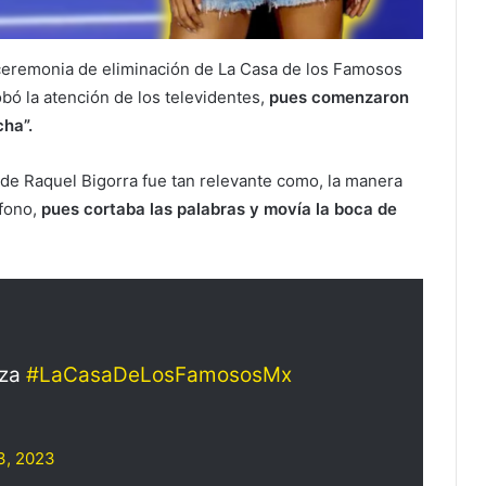
a ceremonia de eliminación de La Casa de los Famosos
bó la atención de los televidentes,
pues comenzaron
ha”.
, de Raquel Bigorra fue tan relevante como, la manera
ófono,
pues cortaba las palabras y movía la boca de
nza
#LaCasaDeLosFamososMx
3, 2023