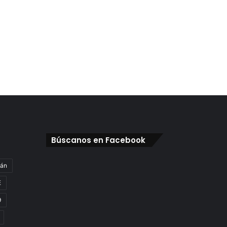
Búscanos en Facebook
gán
E
9