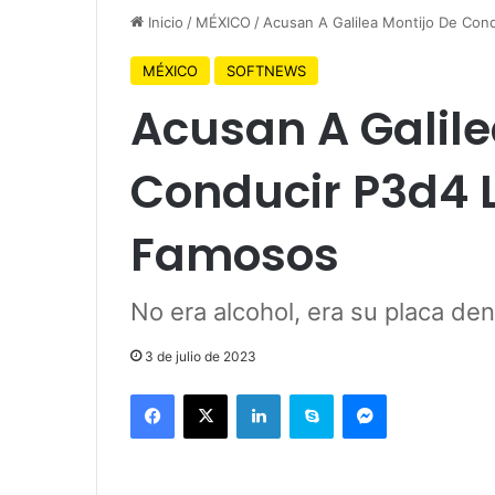
Inicio
/
MÉXICO
/
Acusan A Galilea Montijo De Con
MÉXICO
SOFTNEWS
Acusan A Galile
Conducir P3d4 
Famosos
No era alcohol, era su placa dent
3 de julio de 2023
Facebook
X
LinkedIn
Skype
Messenger