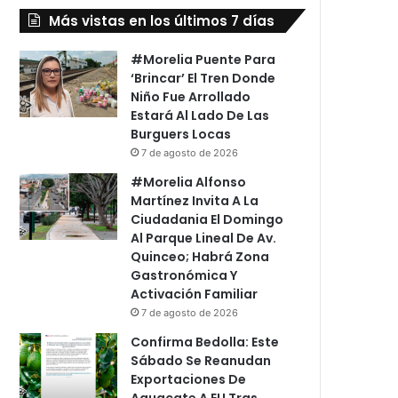
Más vistas en los últimos 7 días
#Morelia Puente Para
‘Brincar’ El Tren Donde
Niño Fue Arrollado
Estará Al Lado De Las
Burguers Locas
7 de agosto de 2026
#Morelia Alfonso
Martínez Invita A La
Ciudadania El Domingo
Al Parque Lineal De Av.
Quinceo; Habrá Zona
Gastronómica Y
Activación Familiar
7 de agosto de 2026
Confirma Bedolla: Este
Sábado Se Reanudan
Exportaciones De
Aguacate A EU Tras