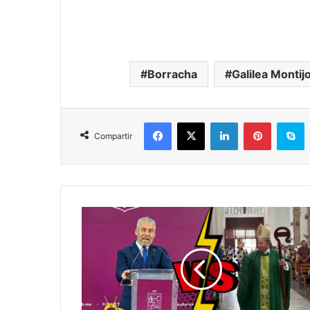
Borracha
Galilea Montij
Facebook
X
LinkedIn
Pinterest
S
Compartir
Bedolla
Vs
Sacerdotes
Que
Critican
Inseguridad:
Son