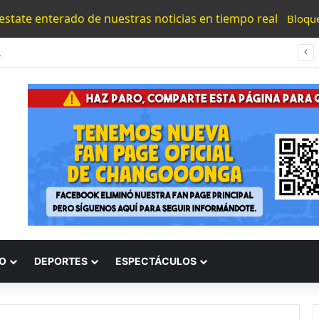
 estate enterado de nuestras noticias en tiempo real
Bloqu
#Morelia Puente Para ‘Brincar’ El Tren Donde Niño Fue Arrollado Estará Al Lado De Las Burguers Locas
O
DEPORTES
ESPECTÁCULOS