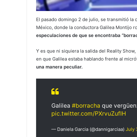
El pasado domingo 2 de julio, se transmitió l
México, donde la conductora Galilea Montijo ro
especulaciones de que se encontraba “borrac
Y es que ni siquiera la salida del Reality Show
en que Galilea estaba hablando frente al micr
una manera peculiar.
Galilea
#borracha
que vergüe
pic.twitter.com/PXrvuZufIH
— Daniela Garcia (@dannigarciaa)
July 