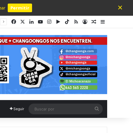
×
ear
Permitir
Powered by SendPulse
Facebook
X
LinkedIn
YouTube
Instagram
Google Play
TikTok
RSS
Acceso
Publicación al a
Barra lateral
Buscar
Seguir
por