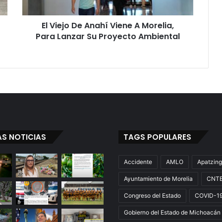
Para
Lanzar
El Viejo De Anahí Viene A Morelia,
Su
Proyecto
Para Lanzar Su Proyecto Ambiental
Ambiental
AS NOTICIAS
TAGS POPULARES
Accidente
AMLO
Apatzin
Ayuntamiento de Morelia
CNT
Congreso del Estado
COVID-1
Gobierno del Estado de Michoacán