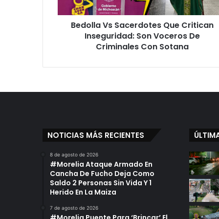
Voceros
De
Bedolla Vs Sacerdotes Que Critican
Criminales
Con
Inseguridad: Son Voceros De
Sotana
Criminales Con Sotana
NOTICIAS MÁS RECIENTES
ÚLTIM
8 de agosto de 2026
#Morelia Ataque Armado En
Cancha De Fucho Deja Como
Saldo 2 Personas Sin Vida Y 1
Herido En La Maiza
7 de agosto de 2026
#Morelia Puente Para ‘Brincar’ El