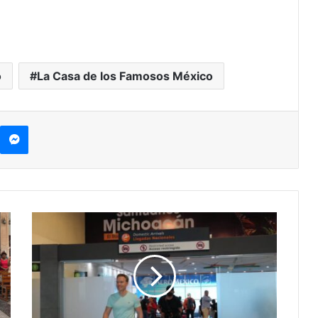
o
La Casa de los Famosos México
kype
Messenger
El
Viejo
De
Anahí
Viene
A
Morelia,