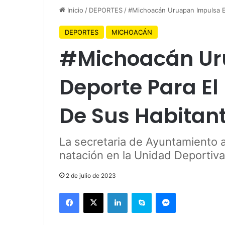
Inicio
/
DEPORTES
/
#Michoacán Uruapan Impulsa El
DEPORTES
MICHOACÁN
#Michoacán Ur
Deporte Para El 
De Sus Habitan
La secretaria de Ayuntamiento a
natación en la Unidad Deporti
2 de julio de 2023
Facebook
X
LinkedIn
Skype
Messenger