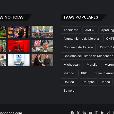
AS NOTICIAS
TAGS POPULARES
Accidente
AMLO
Apatzin
Ayuntamiento de Morelia
CNT
Congreso del Estado
COVID-1
Gobierno del Estado de Michoacán
Michoacán
Morelia
Moren
México
PRD
Silvano Aure
UMSNH
Uruapan
Video
Zamora
Facebook
X
LinkedIn
YouTube
Instagram
Googl
Ti
angoonga.com