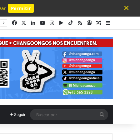
×
ear
Permitir
Powered by SendPulse
Facebook
X
LinkedIn
YouTube
Instagram
Google Play
TikTok
RSS
Acceso
Publicación al a
Barra lateral
Buscar
Seguir
por