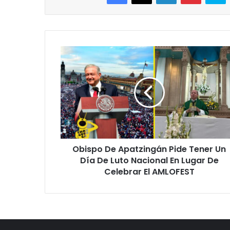
Obispo
De
Apatzingán
Pide
Tener
Un
Día
De
Luto
Obispo De Apatzingán Pide Tener Un
Nacional
En
Día De Luto Nacional En Lugar De
Lugar
Celebrar El AMLOFEST
De
Celebrar
El
AMLOFEST