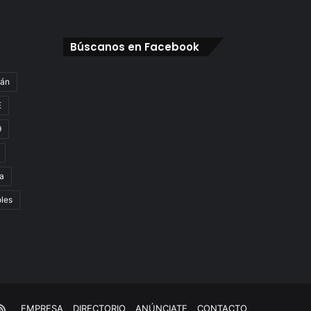
Búscanos en Facebook
gán
E
9
a
oles
e
kTok
RSS
EMPRESA
DIRECTORIO
ANÚNCIATE
CONTACTO