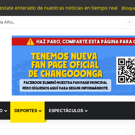
 estate enterado de nuestras noticias en tiempo real
Bloqu
#Morelia Alfonso Martínez Consolido El Acceso A La Lectura Con El Programa «Morelia Se Lee»
O
DEPORTES
ESPECTÁCULOS