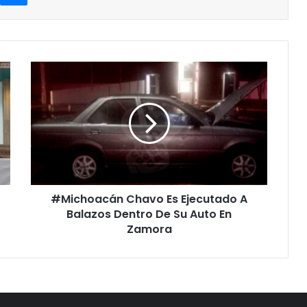
#Michoacán
Chavo
Es
Ejecutado
A
Balazos
Dentro
De
Su
#Michoacán Chavo Es Ejecutado A
Auto
En
Balazos Dentro De Su Auto En
Zamora
Zamora