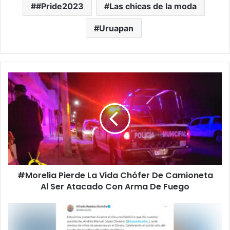
#Pride2023
Las chicas de la moda
Uruapan
#Morelia
Pierde
La
Vida
Chófer
De
Camioneta
Al
Ser
#Morelia Pierde La Vida Chófer De Camioneta
Atacado
Con
Al Ser Atacado Con Arma De Fuego
Arma
De
Bedolla
Fuego
Presume
Con