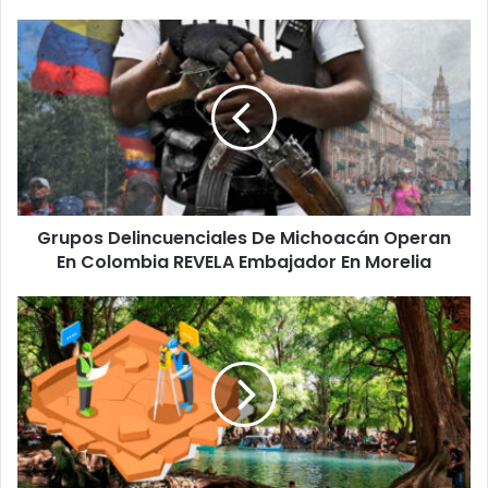
Grupos
Delincuenciales
De
Michoacán
Operan
En
Colombia
REVELA
Embajador
Grupos Delincuenciales De Michoacán Operan
En
Morelia
En Colombia REVELA Embajador En Morelia
Congreso
Pide
Informe
Del
Impacto
Ambiental
Por
Obras,