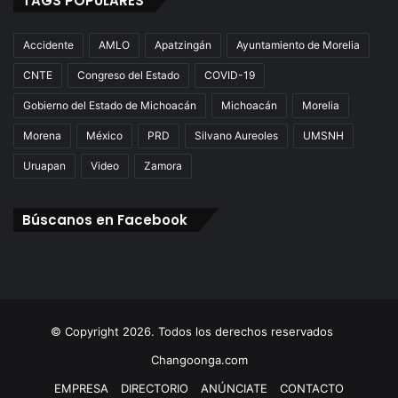
TAGS POPULARES
Accidente
AMLO
Apatzingán
Ayuntamiento de Morelia
CNTE
Congreso del Estado
COVID-19
Gobierno del Estado de Michoacán
Michoacán
Morelia
Morena
México
PRD
Silvano Aureoles
UMSNH
Uruapan
Video
Zamora
Búscanos en Facebook
© Copyright 2026. Todos los derechos reservados
Changoonga.com
EMPRESA
DIRECTORIO
ANÚNCIATE
CONTACTO