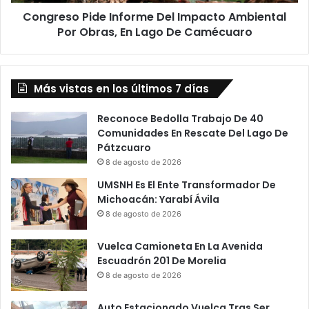
En
Congreso Pide Informe Del Impacto Ambiental
Lago
De
Por Obras, En Lago De Camécuaro
Camécuaro
Más vistas en los últimos 7 días
Reconoce Bedolla Trabajo De 40
Comunidades En Rescate Del Lago De
Pátzcuaro
8 de agosto de 2026
UMSNH Es El Ente Transformador De
Michoacán: Yarabí Ávila
8 de agosto de 2026
Vuelca Camioneta En La Avenida
Escuadrón 201 De Morelia
8 de agosto de 2026
Auto Estacionado Vuelca Tras Ser