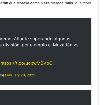
ideran que Morelia como plaza merece “más”
que tener
ayer vs Atlante superando algunas
 división, por ejemplo el Mazatlán vs
.
https://t.co/ucxwMBVpCI
do)
February 28, 2023