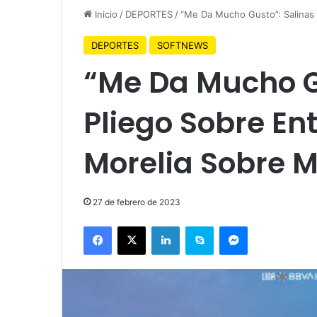
Inicio
/
DEPORTES
/
“Me Da Mucho Gusto”: Salinas
DEPORTES
SOFTNEWS
“Me Da Mucho G
Pliego Sobre En
Morelia Sobre 
27 de febrero de 2023
Facebook
X
LinkedIn
Skype
Messenger