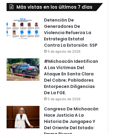
Más vistas en los últimos 7 días
Detención De
Generadores De
Violencia Refuerza La
Estrategia Estatal
Contra La Extorsión: SSP
5 de agosto de 2026
#Michoacán Identifican
A Las Víctimas Del
Ataque En Santa Clara
Del Cobre; Pobladores
Entorpecen Diligencias
De La FGE.
5 de agosto de 2026
Congreso De Michoacán
Hace Justicia A La
Historia De Jungapeo Y
Del Oriente Del Estado:
Emma Rivera.