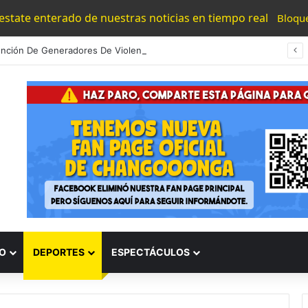
 estate enterado de nuestras noticias en tiempo real
Bloqu
Detención De Generadores De Violencia Refuerza La Estrategia Estatal Contra La Extorsión: SSP
O
DEPORTES
ESPECTÁCULOS