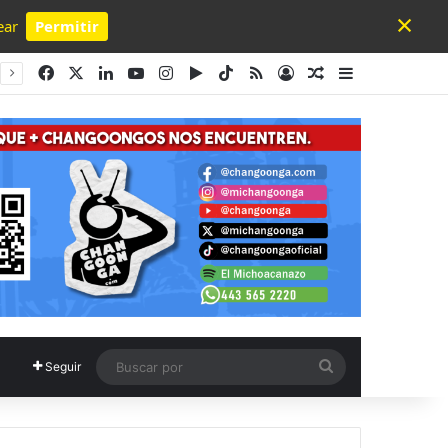
×
ear
Permitir
Powered by SendPulse
Facebook
X
LinkedIn
YouTube
Instagram
Google Play
TikTok
RSS
Acceso
Publicación al a
Barra lateral
Buscar
Seguir
por