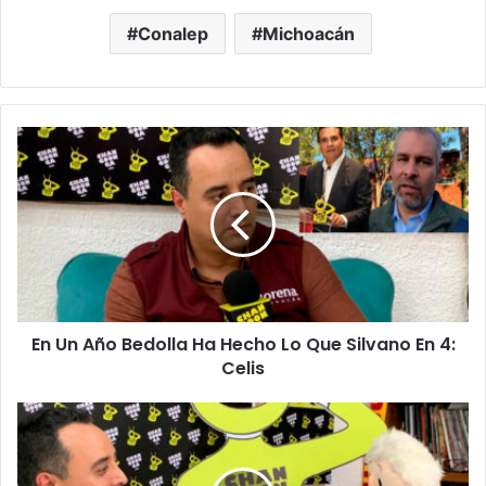
Conalep
Michoacán
En
Un
Año
Bedolla
Ha
Hecho
Lo
Que
Silvano
En Un Año Bedolla Ha Hecho Lo Que Silvano En 4:
En
4:
Celis
Celis
Asegura
MORENA
Que
El