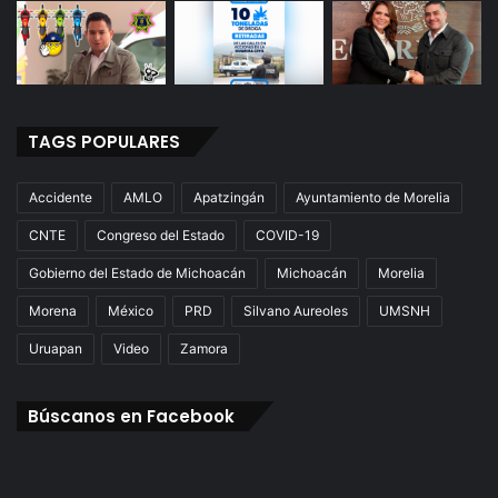
TAGS POPULARES
Accidente
AMLO
Apatzingán
Ayuntamiento de Morelia
CNTE
Congreso del Estado
COVID-19
Gobierno del Estado de Michoacán
Michoacán
Morelia
Morena
México
PRD
Silvano Aureoles
UMSNH
Uruapan
Video
Zamora
Búscanos en Facebook