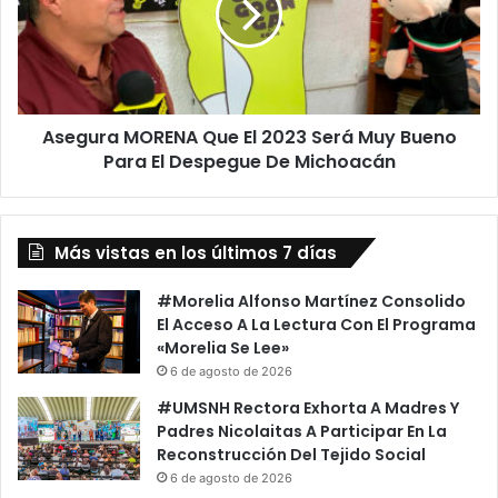
2023
Será
Muy
Bueno
Para
Asegura MORENA Que El 2023 Será Muy Bueno
El
Despegue
Para El Despegue De Michoacán
De
Michoacán
Más vistas en los últimos 7 días
#Morelia Alfonso Martínez Consolido
El Acceso A La Lectura Con El Programa
«Morelia Se Lee»
6 de agosto de 2026
#UMSNH Rectora Exhorta A Madres Y
Padres Nicolaitas A Participar En La
Reconstrucción Del Tejido Social
6 de agosto de 2026