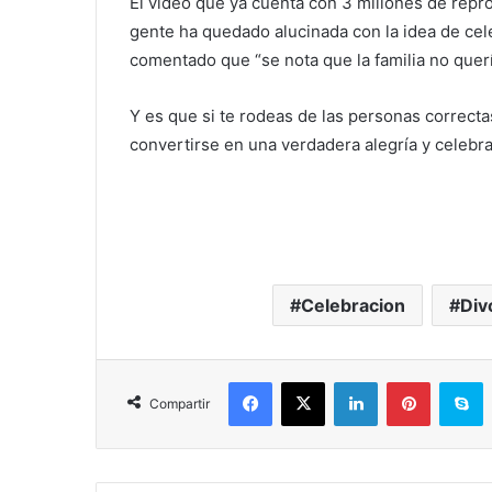
El video que ya cuenta con 3 millones de repr
gente ha quedado alucinada con la idea de cel
comentado que “se nota que la familia no querí
Y es que si te rodeas de las personas correcta
convertirse en una verdadera alegría y celebra
Celebracion
Div
Facebook
X
LinkedIn
Pinterest
S
Compartir