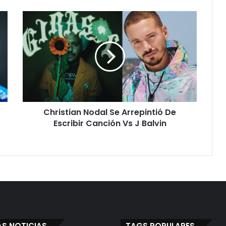
Christian
Nodal
Se
Arrepintió
De
Escribir
Canción
Vs
J
Christian Nodal Se Arrepintió De
Balvin
Escribir Canción Vs J Balvin
AS NOTICIAS
TAGS POPULARES