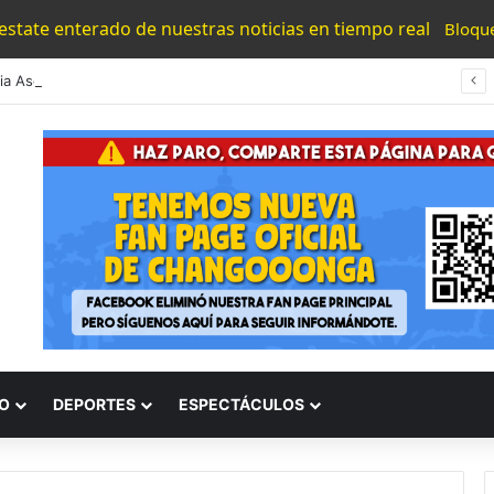
 estate enterado de nuestras noticias en tiempo real
Bloqu
#Morelia Asesinan A Jefe De Tenencia De Santiago Undameo Tras Ataque En Cancha
O
DEPORTES
ESPECTÁCULOS