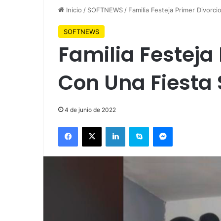
Inicio
/
SOFTNEWS
/
Familia Festeja Primer Divorc
SOFTNEWS
Familia Festeja
Con Una Fiesta
4 de junio de 2022
Facebook
X
LinkedIn
Skype
Messenger