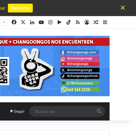
×
ear
Permitir
Powered by SendPulse
Facebook
X
LinkedIn
YouTube
Instagram
Google Play
TikTok
RSS
Acceso
Publicación al a
Barra lateral
Buscar
Seguir
por