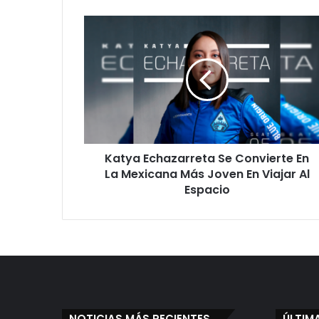
Katya
Echazarreta
Se
Convierte
En
La
Mexicana
Más
Joven
Katya Echazarreta Se Convierte En
En
Viajar
La Mexicana Más Joven En Viajar Al
Al
Espacio
Espacio
NOTICIAS MÁS RECIENTES
ÚLTIM