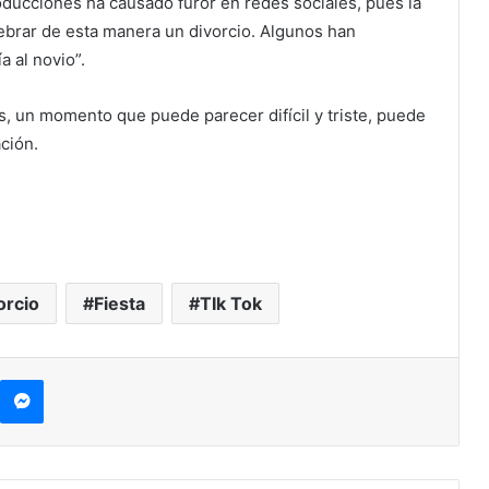
oducciones ha causado furor en redes sociales, pues la
ebrar de esta manera un divorcio. Algunos han
a al novio”.
s, un momento que puede parecer difícil y triste, puede
ción.
orcio
Fiesta
TIk Tok
kype
Messenger