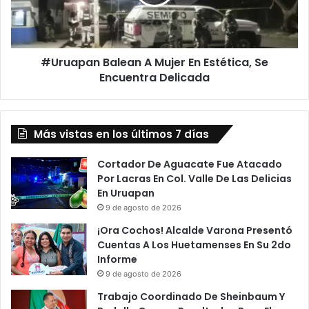
Estética,
Se
Encuentra
Delicada
#Uruapan Balean A Mujer En Estética, Se
Encuentra Delicada
Más vistas en los últimos 7 días
Cortador De Aguacate Fue Atacado
Por Lacras En Col. Valle De Las Delicias
En Uruapan
9 de agosto de 2026
¡Ora Cochos! Alcalde Varona Presentó
Cuentas A Los Huetamenses En Su 2do
Informe
9 de agosto de 2026
Trabajo Coordinado De Sheinbaum Y