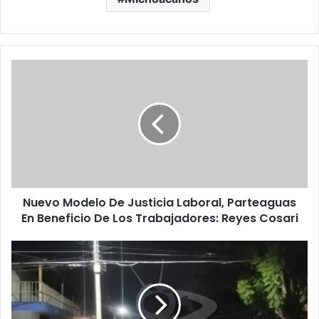
Nuevo
Modelo
De
Justicia
Laboral,
Parteaguas
En
Beneficio
De
Nuevo Modelo De Justicia Laboral, Parteaguas
Los
Trabajadores:
En Beneficio De Los Trabajadores: Reyes Cosari
Reyes
Cosari
#Uruapan
Balean
A
Mujer
En