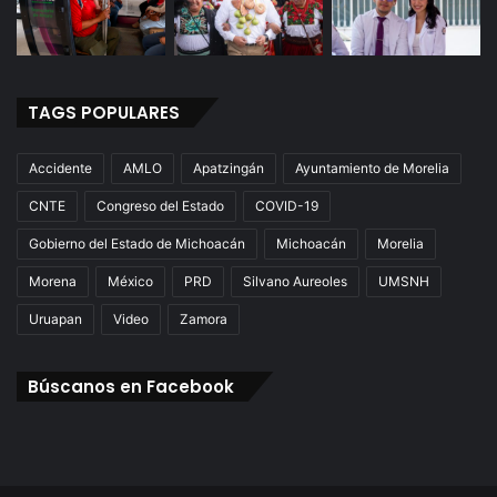
TAGS POPULARES
Accidente
AMLO
Apatzingán
Ayuntamiento de Morelia
CNTE
Congreso del Estado
COVID-19
Gobierno del Estado de Michoacán
Michoacán
Morelia
Morena
México
PRD
Silvano Aureoles
UMSNH
Uruapan
Video
Zamora
Búscanos en Facebook