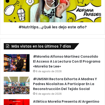
este
año?
#Nutritips...¿Qué les dejo este año?
Más vistas en los últimos 7 días
#Morelia Alfonso Martínez Consolido
El Acceso A La Lectura Con El Programa
«Morelia Se Lee»
6 de agosto de 2026
#UMSNH Rectora Exhorta A Madres Y
Padres Nicolaitas A Participar En La
Reconstrucción Del Tejido Social
6 de agosto de 2026
Atlético Morelia Presenta Al Argentino