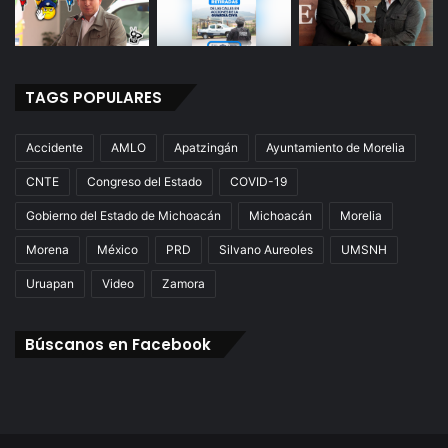
TAGS POPULARES
Accidente
AMLO
Apatzingán
Ayuntamiento de Morelia
CNTE
Congreso del Estado
COVID-19
Gobierno del Estado de Michoacán
Michoacán
Morelia
Morena
México
PRD
Silvano Aureoles
UMSNH
Uruapan
Video
Zamora
Búscanos en Facebook