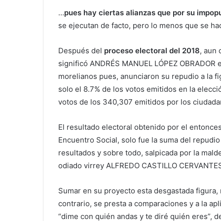
…
pues hay ciertas alianzas que por su impo
se ejecutan de facto, pero lo menos que se ha
Después del
proceso electoral del 2018
, aun 
significó ANDRÉS MANUEL LÓPEZ OBRADOR en la 
morelianos pues, anunciaron su repudio a la 
solo el 8.7% de los votos emitidos en la elecc
votos de los 340,307 emitidos por los ciudada
El resultado electoral obtenido por el entonce
Encuentro Social, solo fue la suma del repudio
resultados y sobre todo, salpicada por la mal
odiado virrey ALFREDO CASTILLO CERVANTES
Sumar en su proyecto esta desgastada figura, n
contrario, se presta a comparaciones y a la ap
“dime con quién andas y te diré quién eres”, d