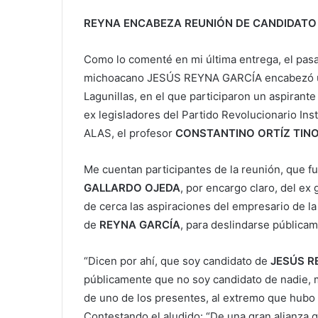
REYNA ENCABEZA REUNIÓN DE CANDIDATO
Como lo comenté en mi última entrega, el pas
michoacano JESÚS REYNA GARCÍA encabezó una
Lagunillas, en el que participaron un aspirant
ex legisladores del Partido Revolucionario In
ALAS, el profesor
CONSTANTINO ORTÍZ TINO
Me cuentan participantes de la reunión, que f
GALLARDO OJEDA
, por encargo claro, del e
de cerca las aspiraciones del empresario de la
de
REYNA GARCÍA
, para deslindarse públicame
“Dicen por ahí, que soy candidato de
JESÚS R
públicamente que no soy candidato de nadie, 
de uno de los presentes, al extremo que hubo
Contestando el aludido: “De una gran alianza