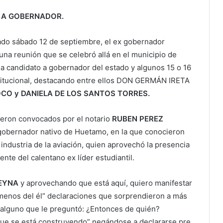
 A GOBERNADOR.
ado sábado 12 de septiembre, el ex gobernador
 reunión que se celebró allá en el municipio de
e a candidato a gobernador del estado y algunos 15 o 16
stitucional, destacando entre ellos DON GERMÁN IRETA
CO y DANIELA DE LOS SANTOS TORRES.
ueron convocados por el notario
RUBEN PEREZ
x gobernador nativo de Huetamo, en la que conocieron
 industria de la aviación, quien aprovechó la presencia
nte del calentano ex líder estudiantil.
EYNA
y aprovechando que está aquí, quiero manifestar
menos del él” declaraciones que sorprendieron a más
 alguno que le preguntó: ¿Entonces de quién?
 que se está construyendo” negándose a declararse pre