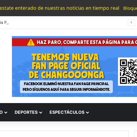
 estate enterado de nuestras noticias en tiempo real
Bloqu
#Morelia Puente Para ‘Brincar’ El Tren Donde Niño Fue Arrollado Estará Al Lado De Las Burguers Locas
O
DEPORTES
ESPECTÁCULOS