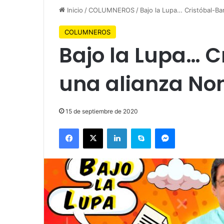
Inicio
/
COLUMNEROS
/
Bajo la Lupa… Cristóbal-Ba
COLUMNEROS
Bajo la Lupa… C
una alianza No
15 de septiembre de 2020
Facebook
X
LinkedIn
Skype
Messenger