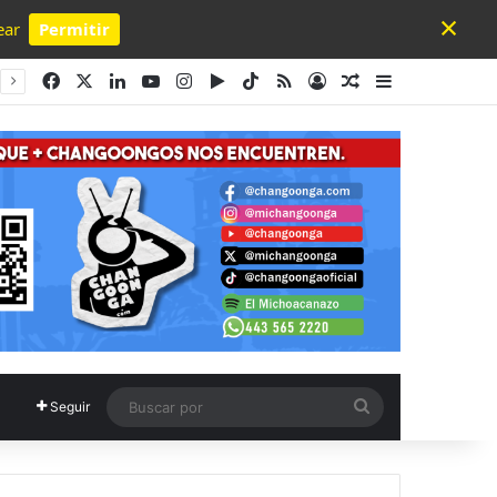
×
ear
Permitir
Powered by SendPulse
Facebook
X
LinkedIn
YouTube
Instagram
Google Play
TikTok
RSS
Acceso
Publicación al a
Barra lateral
Buscar
Seguir
por