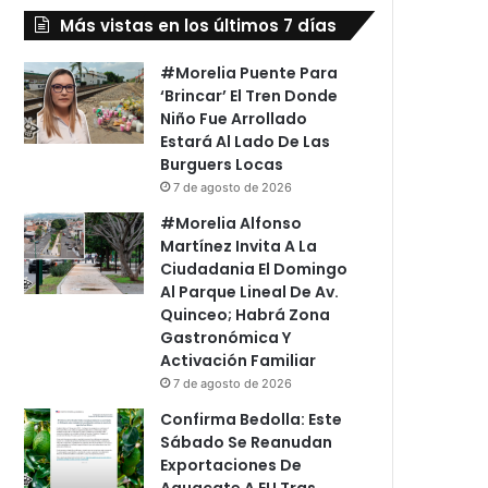
Más vistas en los últimos 7 días
#Morelia Puente Para
‘Brincar’ El Tren Donde
Niño Fue Arrollado
Estará Al Lado De Las
Burguers Locas
7 de agosto de 2026
#Morelia Alfonso
Martínez Invita A La
Ciudadania El Domingo
Al Parque Lineal De Av.
Quinceo; Habrá Zona
Gastronómica Y
Activación Familiar
7 de agosto de 2026
Confirma Bedolla: Este
Sábado Se Reanudan
Exportaciones De
Aguacate A EU Tras