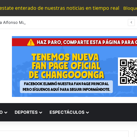
 estate enterado de nuestras noticias en tiempo real
Bloqu
#Morelia Alfonso Martínez Consolido El Acceso A La Lectura Con El Programa «Morelia Se Lee»
O
DEPORTES
ESPECTÁCULOS