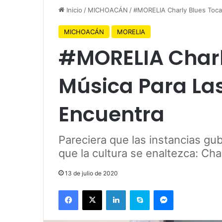
Inicio
/
MICHOACÁN
/
#MORELIA Charly Blues Toca
MICHOACÁN
MORELIA
#MORELIA Charl
Música Para La
Encuentra
Pareciera que las instancias gu
que la cultura se enaltezca: Cha
13 de julio de 2020
Facebook
X
LinkedIn
Skype
Messenger