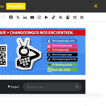
×
ear
Permitir
Powered by SendPulse
Facebook
X
LinkedIn
YouTube
Instagram
Google Play
TikTok
RSS
Acceso
Publicación al a
Barra lateral
Buscar
Seguir
por