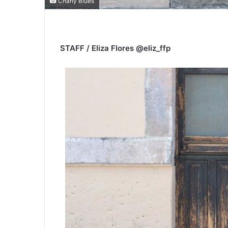
Charly Blues
STAFF / Eliza Flores @eliz_ffp