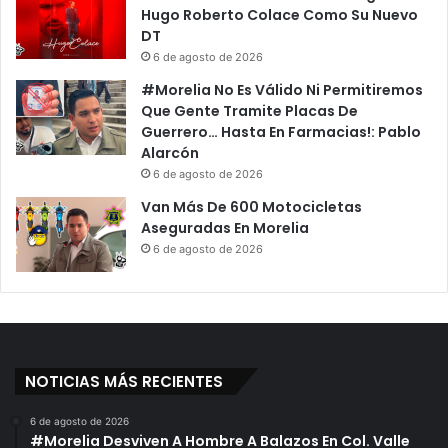
n
o
Hugo Roberto Colace Como Su Nuevo
e
n
DT
s
t
6 de agosto de 2026
s
a
#Morelia No Es Válido Ni Permitiremos
E
g
Que Gente Tramite Placas De
n
i
Guerrero… Hasta En Farmacias!: Pablo
V
o
Alarcón
i
D
6 de agosto de 2026
v
e
o
C
Van Más De 600 Motocicletas
O
Aseguradas En Morelia
V
6 de agosto de 2026
I
D
-
1
9
:
NOTICIAS MÁS RECIENTES
S
i
6 de agosto de 2026
l
#Morelia Desviven A Hombre A Balazos En Col. Valle