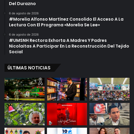
v
Del Durazno
a
n
6 de agosto de 2026
#Morelia Alfonso Martínez Consolido El Acceso A La
o
Lectura Con El Programa «Morelia Se Lee»
6 de agosto de 2026
#UMSNH Rectora Exhorta A Madres Y Padres
Nicolaitas A Participar En La Reconstrucción Del Tejido
Social
ÚLTIMAS NOTICIAS