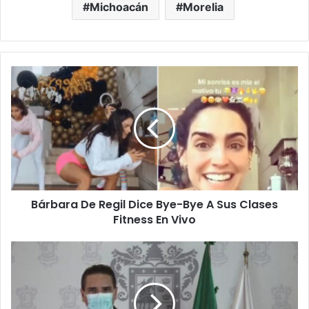
Michoacán
Morelia
B
á
r
b
a
r
a
D
e
Bárbara De Regil Dice Bye-Bye A Sus Clases
R
Fitness En Vivo
e
g
i
E
l
n
D
M
i
i
c
c