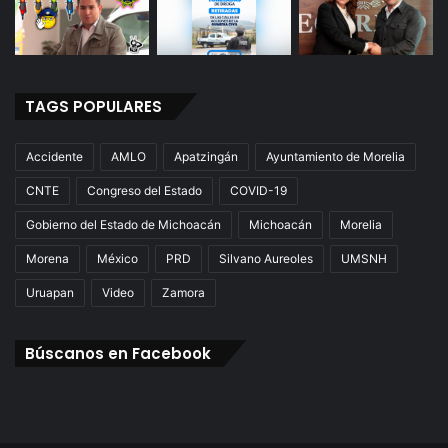
TAGS POPULARES
Accidente
AMLO
Apatzingán
Ayuntamiento de Morelia
CNTE
Congreso del Estado
COVID-19
Gobierno del Estado de Michoacán
Michoacán
Morelia
Morena
México
PRD
Silvano Aureoles
UMSNH
Uruapan
Video
Zamora
Búscanos en Facebook