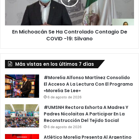
e
h
B
o
y
a
e
c
-
En Michoacán Se Ha Controlado Contagio De
á
B
COVID -19: Silvano
n
y
S
e
e
A
H
S
Más vistas en los últimos 7 días
a
u
C
s
o
#Morelia Alfonso Martínez Consolido
C
n
El Acceso A La Lectura Con El Programa
l
t
«Morelia Se Lee»
a
r
6 de agosto de 2026
s
o
#UMSNH Rectora Exhorta A Madres Y
e
l
Padres Nicolaitas A Participar En La
s
a
Reconstrucción Del Tejido Social
F
d
6 de agosto de 2026
i
o
t
C
Atlético Morelia Presenta Al Argentino