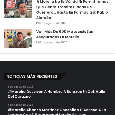
#Morelia No Es Válido Ni Permitiremos
e
s
Que Gente Tramite Placas De
r
T
Guerrero… Hasta En Farmacias!: Pablo
a
i
Alarcón
c
e
i
6 de agosto de 2026
n
ó
e
Van Más De 600 Motocicletas
n
n
Aseguradas En Morelia
D
R
6 de agosto de 2026
e
e
C
s
o
p
m
a
p
l
a
d
NOTICIAS MÁS RECIENTES
ñ
o
e
D
6 de agosto de 2026
r
e
#Morelia Desviven A Hombre A Balazos En Col. Valle
o
l
Del Durazno
D
G
e
o
6 de agosto de 2026
#Morelia Alfonso Martínez Consolido El Acceso A La
t
b
Lectura Con El Programa «Morelia Se Lee»
e