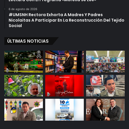
i
n
e
6 de agosto de 2026
i
r
#UMSNH Rectora Exhorta A Madres Y Padres
d
n
Nicolaitas A Participar En La Reconstrucción Del Tejido
o
o
Social
E
s
ÚLTIMAS NOTICIAS
t
a
t
a
l
:
C
a
r
l
o
s
H
e
r