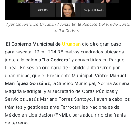
Ayuntamiento De Uruapan Avanza En El Rescate Del Predio Junto
A “La Cedrera”
El Gobierno Municipal de
Uruapan
dio otro gran paso
para rescatar 19 mil 224.36 metros cuadrados ubicados
junto a la colonia
“La Cedrera”
y convertirlos en Parque
Lineal. En sesión ordinaria de Cabildo autorizaron por
unanimidad, que el Presidente Municipal,
Víctor Manuel
Manríquez González
, la Síndico Municipal, Norma Adriana
Magaña Madrigal, y al secretario de Obras Públicas y
Servicios Jesús Mariano Torres Santoyo, lleven a cabo los
trámites y gestiones ante Ferrocarriles Nacionales de
México en Liquidación (
FNML
), para adquirir dicha franja
de terreno.