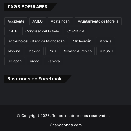
r
TAGS POPULARES
e
r
Accidente
AMLO
Apatzingán
Ayuntamiento de Morelia
a
CNTE
Congreso del Estado
COVID-19
Gobierno del Estado de Michoacán
Michoacán
Morelia
Morena
México
PRD
Silvano Aureoles
UMSNH
Uruapan
Video
Zamora
Búscanos en Facebook
© Copyright 2026. Todos los derechos reservados
Changoonga.com