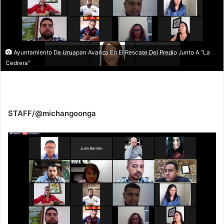
Ayuntamiento De Uruapan Avanza En El Rescate Del Predio Junto A “La
Cedrera”
STAFF/@michangoonga