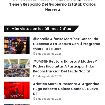
d
Tienen Respaldo Del Gobierno Estatal: Carlos
M
e
i
Herrera
r
c
J
r
u
o
d
Más vistas en los últimos 7 días
Y
i
P
c
e
#Morelia Alfonso Martínez Consolido
i
q
El Acceso A La Lectura Con El Programa
a
u
«Morelia Se Lee»
l
e
6 de agosto de 2026
;
ñ
#UMSNH Rectora Exhorta A Madres Y
E
a
Padres Nicolaitas A Participar En La
x
s
Reconstrucción Del Tejido Social
i
E
6 de agosto de 2026
g
m
e
p
Atlético Morelia Presenta Al Argentino
n
r
Hugo Roberto Colace Como Su Nuevo
L
e
DT
i
s
6 de agosto de 2026
b
a