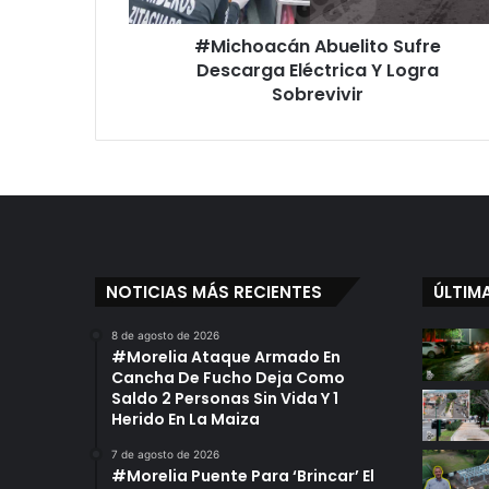
á
#Michoacán Abuelito Sufre
n
Descarga Eléctrica Y Logra
A
b
Sobrevivir
u
e
l
i
t
o
S
u
NOTICIAS MÁS RECIENTES
ÚLTIM
f
r
8 de agosto de 2026
e
#Morelia Ataque Armado En
D
Cancha De Fucho Deja Como
e
Saldo 2 Personas Sin Vida Y 1
s
Herido En La Maiza
c
7 de agosto de 2026
a
#Morelia Puente Para ‘Brincar’ El
r