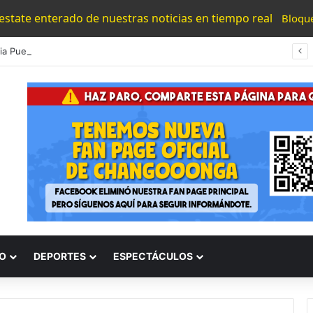
 estate enterado de nuestras noticias en tiempo real
Bloqu
#Morelia Puente Para ‘Brincar’ El Tren Donde Niño Fue Arrollado Estará Al Lado De Las Burguers Locas
O
DEPORTES
ESPECTÁCULOS