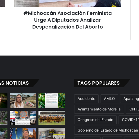
á
#Michoacán Asociación Feminista
n
Urge A Diputados Analizar
A
s
Despenalización Del Aborto
o
c
i
a
c
i
ó
n
AS NOTICIAS
TAGS POPULARES
F
e
m
Accidente
AMLO
Apatzin
i
Ayuntamiento de Morelia
CNT
n
i
Congreso del Estado
COVID-1
s
t
Gobierno del Estado de Michoacán
a