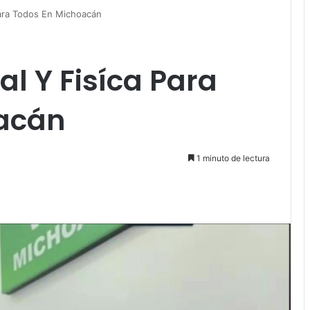
Para Todos En Michoacán
l Y Fisíca Para
acán
1 minuto de lectura