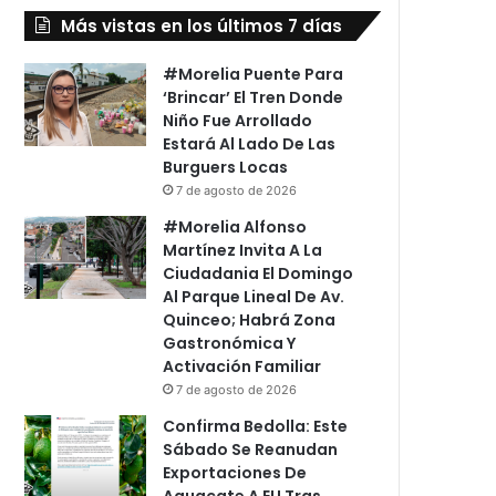
Más vistas en los últimos 7 días
#Morelia Puente Para
‘Brincar’ El Tren Donde
Niño Fue Arrollado
Estará Al Lado De Las
Burguers Locas
7 de agosto de 2026
#Morelia Alfonso
Martínez Invita A La
Ciudadania El Domingo
Al Parque Lineal De Av.
Quinceo; Habrá Zona
Gastronómica Y
Activación Familiar
7 de agosto de 2026
Confirma Bedolla: Este
Sábado Se Reanudan
Exportaciones De
Aguacate A EU Tras