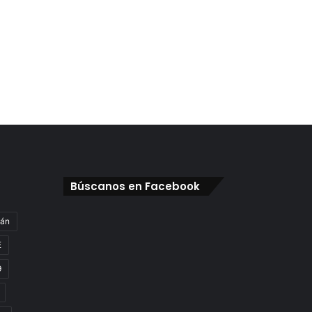
Búscanos en Facebook
gán
E
9