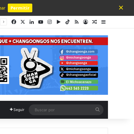
×
ear
Permitir
Powered by SendPulse
Facebook
X
LinkedIn
YouTube
Instagram
Google Play
TikTok
RSS
Acceso
Publicación al a
Barra lateral
Buscar
Seguir
por