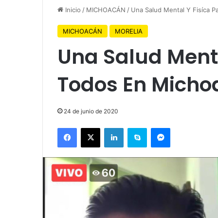
Inicio
/
MICHOACÁN
/
Una Salud Mental Y Fisíca 
MICHOACÁN
MORELIA
Una Salud Menta
Todos En Micho
24 de junio de 2020
Facebook
X
LinkedIn
Skype
Messenger