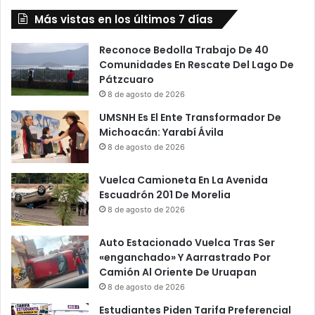
a
n
l
Más vistas en los últimos 7 días
o
e
”
a
S
Reconoce Bedolla Trabajo De 40
n
e
Comunidades En Rescate Del Lago De
A
A
Pátzcuaro
P
p
8 de agosto de 2026
r
l
UMSNH Es El Ente Transformador De
e
i
Michoacán: Yarabí Ávila
s
c
8 de agosto de 2026
i
a
d
I
Vuelca Camioneta En La Avenida
e
n
Escuadrón 201 De Morelia
n
c
t
o
8 de agosto de 2026
e
r
D
r
Auto Estacionado Vuelca Tras Ser
e
e
«enganchado» Y Aarrastrado Por
l
c
Camión Al Oriente De Uruapan
P
t
8 de agosto de 2026
R
a
Estudiantes Piden Tarifa Preferencial
D
m