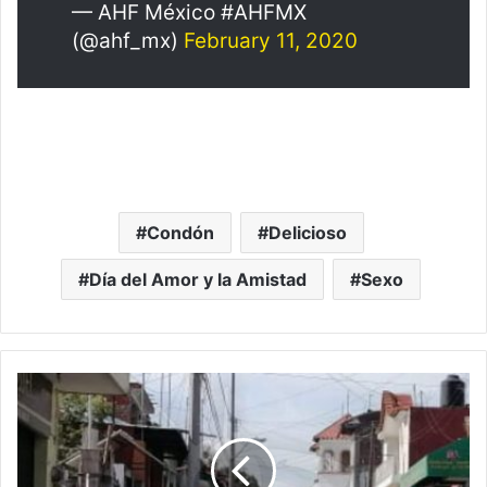
— AHF México #AHFMX
(@ahf_mx)
February 11, 2020
Condón
Delicioso
Día del Amor y la Amistad
Sexo
E
n
P
r
e