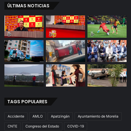
n
ÚLTIMAS NOTICIAS
c
i
a
A
P
e
a
t
ó
n
TAGS POPULARES
Accidente
AMLO
Apatzingán
Ayuntamiento de Morelia
CNTE
Congreso del Estado
COVID-19