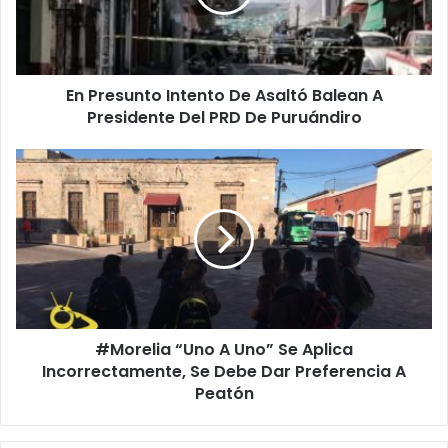
s
u
n
t
En Presunto Intento De Asaltó Balean A
o
Presidente Del PRD De Puruándiro
I
n
t
#
e
M
n
o
t
r
o
e
D
l
e
i
A
a
s
“
a
#Morelia “Uno A Uno” Se Aplica
U
l
Incorrectamente, Se Debe Dar Preferencia A
n
t
o
Peatón
ó
A
B
U