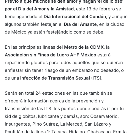
Previo a que muchos se den amor y hagan ‘el delicioso’
por el Día del Amor y la Amistad
, este 13 de febrero se
tiene agendado el
Día Internacional del Condón
, y aunque
algunos también festejan el
Día del Amante
, en la ciudad
de México ya están festejándolo como se debe.
En las principales líneas del
Metro de la CDMX
, la
Asociación sin Fines de Lucro AHF México
estará
repartiendo globitos para todos aquellos que se quieran
enfiestar sin tener riesgo de un embarazo no deseado, o
de una
Infección de Transmisión Sexual
(ITS).
Serán en total 24 estaciones en las que también se
ofrecerá información acerca de la prevención y
transmisión de las ITS; los puntos donde podrás ir por tu
kid de globitos, lubricante y demás, son: Observatorio,
Insurgentes, Pino Suárez, La Merced, San Lázaro y
Pantitlán de la línea 1; Tacuba, Hidalgo, Chabacano, Ermita