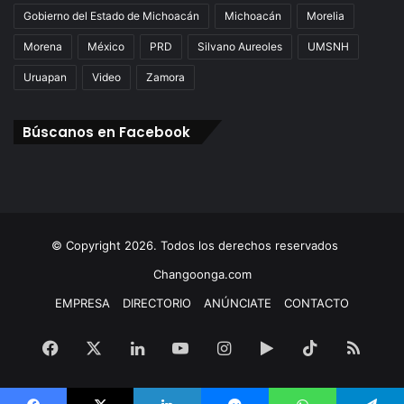
Gobierno del Estado de Michoacán
Michoacán
Morelia
Morena
México
PRD
Silvano Aureoles
UMSNH
Uruapan
Video
Zamora
Búscanos en Facebook
© Copyright 2026. Todos los derechos reservados
Changoonga.com
EMPRESA
DIRECTORIO
ANÚNCIATE
CONTACTO
Facebook
X
LinkedIn
YouTube
Instagram
Google
TikTok
RSS
Play