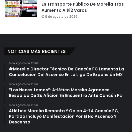
En Transporte Público De Morelia Tras
D
e
Aumento A $12 Varos
e
n
8 de agosto de 2026
P
t
u
e
r
,
u
S
á
e
n
D
NOTICIAS MÁS RECIENTES
d
e
i
b
8 de agosto de 2026
r
e
#Morelia Director Técnico De Cancún FC Lamenta La
o
D
Cancelación Del Ascenso En La Liga De Expansión MX
a
8 de agosto de 2026
r
“Los Necesitamos”: Atlético Morelia Agradece
P
Respaldo De Su Afición En Encuentro Ante Cancún Fc
r
e
8 de agosto de 2026
Atlético Morelia Remonta Y Golea 4-1 A Cancún FC,
f
Partido Incluyó Manifestación Por El No Ascenso Y
e
Descenso
r
e