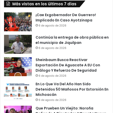
u
Más vistas en los últimos 7 días
S
c
e
i
a
¡Cae Exgobernador De Guerrero!
a
c
Implicado En Caso Ayotzinapa
s
c
6 de agosto de 2026
D
i
e
d
Continúa la entrega de obra pública en
M
e
el municipio de Jiquilpan
é
n
6 de agosto de 2026
x
t
i
a
Sheinbaum Busca Reactivar
c
c
Exportación De Aguacate A EU Con
o
a
Diálogo Y Refuerzo De Seguridad
m
6 de agosto de 2026
i
o
En Lo Que Va Del Año Han Sido
n
Detenidos 50 Mañosos Por Extorsión En
e
Michoacán
t
6 de agosto de 2026
a
Que Prueben Un Viejito: Noroña
c