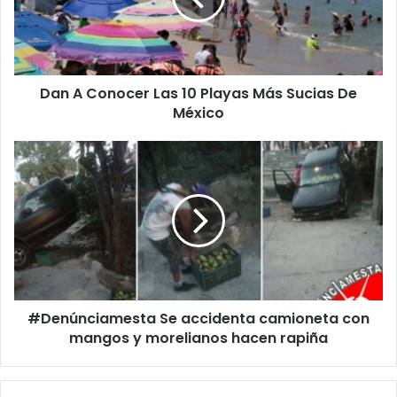
o
n
o
c
Dan A Conocer Las 10 Playas Más Sucias De
e
México
r
L
a
#
s
D
1
e
0
n
P
ú
l
n
a
c
y
i
a
a
s
#Denúnciamesta Se accidenta camioneta con
m
M
mangos y morelianos hacen rapiña
e
á
s
s
t
S
a