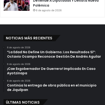
Defiende A Diputadas Y Desata Nueva
o
Polémica
n
6 de agosto de 2026
m
a
n
g
o
s
NOTICIAS MÁS RECIENTES
y
m
6 de agosto de 2026
o
“La Edad No Define Un Gobierno; Los Resultados Sí”:
r
Octavio Ocampo Reconoce Gestión De Andrés Aguilar
e
6 de agosto de 2026
l
¡Cae Exgobernador De Guerrero! Implicado En Caso
i
Ayotzinapa
a
n
6 de agosto de 2026
Continúa la entrega de obra pública en el municipio
o
de Jiquilpan
s
h
a
ÚLTIMAS NOTICIAS