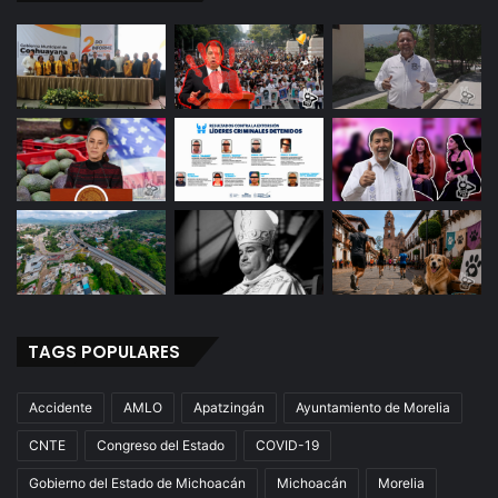
c
e
n
r
a
p
i
ñ
a
TAGS POPULARES
Accidente
AMLO
Apatzingán
Ayuntamiento de Morelia
CNTE
Congreso del Estado
COVID-19
Gobierno del Estado de Michoacán
Michoacán
Morelia