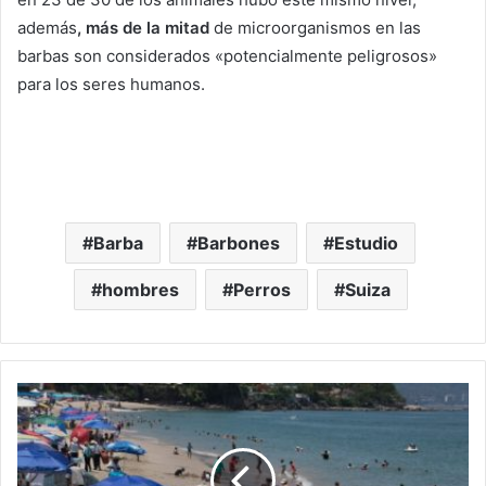
además
, más de la mitad
de microorganismos en las
barbas son considerados «potencialmente peligrosos»
para los seres humanos.
Barba
Barbones
Estudio
hombres
Perros
Suiza
D
a
n
A
C