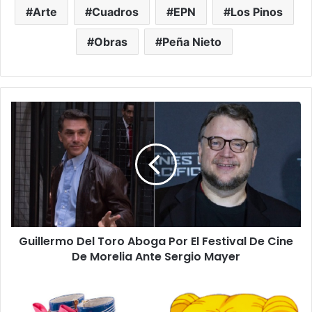
Arte
Cuadros
EPN
Los Pinos
Obras
Peña Nieto
G
u
i
l
l
e
r
m
o
Guillermo Del Toro Aboga Por El Festival De Cine
D
De Morelia Ante Sergio Mayer
e
l
T
I
o
d