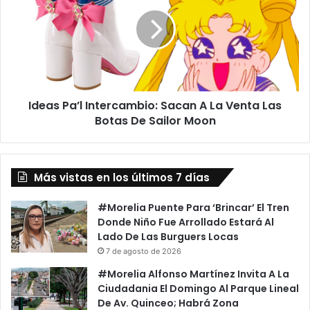
r
e
o
a
A
s
b
P
o
a
g
’
a
l
P
Ideas Pa’l Intercambio: Sacan A La Venta Las
I
o
Botas De Sailor Moon
n
r
t
E
e
l
r
F
Más vistas en los últimos 7 días
c
e
a
s
m
#Morelia Puente Para ‘Brincar’ El Tren
t
b
Donde Niño Fue Arrollado Estará Al
i
i
Lado De Las Burguers Locas
v
o
7 de agosto de 2026
a
:
#Morelia Alfonso Martínez Invita A La
l
S
Ciudadania El Domingo Al Parque Lineal
D
a
De Av. Quinceo; Habrá Zona
e
c