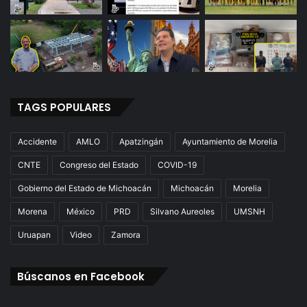
TAGS POPULARES
Accidente
AMLO
Apatzingán
Ayuntamiento de Morelia
CNTE
Congreso del Estado
COVID-19
Gobierno del Estado de Michoacán
Michoacán
Morelia
Morena
México
PRD
Silvano Aureoles
UMSNH
Uruapan
Video
Zamora
Búscanos en Facebook