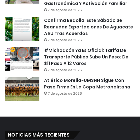
Gastronómica Y Activación Familiar
C
a
7 de agosto de 2026
i
n
n
A
Confirma Bedolla: Este Sábado Se
e
L
Reanudan Exportaciones De Aguacate
D
a
A EU Tras Acuerdos
e
V
7 de agosto de 2026
M
e
#Michoacán Ya Es Oficial: Tarifa De
o
n
Transporte Público Sube Un Peso: De
r
t
$11 Pasa A 12 Varos
e
a
7 de agosto de 2026
l
L
i
a
Atlético Morelia-UMSNH Sigue Con
a
s
Paso Firme En La Copa Metropolitana
A
B
7 de agosto de 2026
n
o
t
t
e
a
S
s
e
D
r
e
NOTICIAS MÁS RECIENTES
g
S