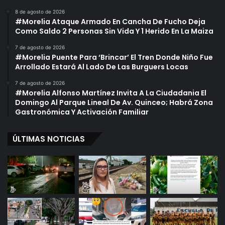
i
a
8 de agosto de 2026
o
i
#Morelia Ataque Armado En Cancha De Fucho Deja
M
l
Como Saldo 2 Personas Sin Vida Y 1 Herido En La Maiza
a
o
y
r
7 de agosto de 2026
#Morelia Puente Para ‘Brincar’ El Tren Donde Niño Fue
e
M
Arrollado Estará Al Lado De Las Burguers Locas
r
o
o
7 de agosto de 2026
n
#Morelia Alfonso Martínez Invita A La Ciudadania El
Domingo Al Parque Lineal De Av. Quinceo; Habrá Zona
Gastronómica Y Activación Familiar
ÚLTIMAS NOTICIAS