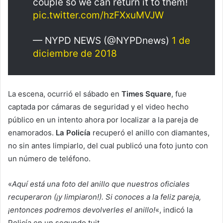
couple so we can return it to them!
pic.twitter.com/hzFXxuMVJW
— NYPD NEWS (@NYPDnews)
1 de
diciembre de 2018
La escena, ocurrió el sábado en
Times Square
, fue
captada por cámaras de seguridad y el video hecho
público en un intento ahora por localizar a la pareja de
enamorados.
La Policía
recuperó el anillo con diamantes,
no sin antes limpiarlo, del cual publicó una foto junto con
un número de teléfono.
«
Aquí está una foto del anillo que nuestros oficiales
recuperaron (¡y limpiaron!). Si conoces a la feliz pareja,
¡entonces podremos devolverles el anillo!
«, indicó la
Policía en un segundo tuit.