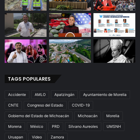
e
L
e
ó
n
y
a
u
t
o
r
TAGS POPULARES
i
d
a
Accidente
AMLO
Apatzingán
Ayuntamiento de Morelia
d
e
CNTE
Congreso del Estado
COVID-19
s
Gobierno del Estado de Michoacán
Michoacán
Morelia
n
o
Morena
México
PRD
Silvano Aureoles
UMSNH
h
Uruapan
Video
Zamora
a