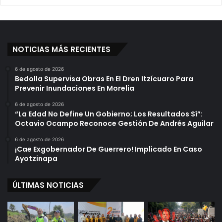
n
r
t
e
a
s
"
e
NOTICIAS MÁS RECIENTES
n
B
6 de agosto de 2026
o
Bedolla Supervisa Obras En El Dren Itzícuaro Para
u
Prevenir Inundaciones En Morelia
l
6 de agosto de 2026
e
“La Edad No Define Un Gobierno; Los Resultados Sí”:
v
Octavio Ocampo Reconoce Gestión De Andrés Aguilar
a
r
6 de agosto de 2026
¡Cae Exgobernador De Guerrero! Implicado En Caso
d
Ayotzinapa
G
a
r
ÚLTIMAS NOTICIAS
c
í
a
D