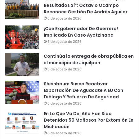
s
e
Resultados Sí”: Octavio Ocampo
t
l
Reconoce Gestión De Andrés Aguilar
a
i
6 de agosto de 2026
d
a
¡Cae Exgobernador De Guerrero!
o
n
Implicado En Caso Ayotzinapa
s
o
6 de agosto de 2026
U
s
n
r
Continúa la entrega de obra pública en
i
e
el municipio de Jiquilpan
d
p
o
o
6 de agosto de 2026
s
r
H
t
Sheinbaum Busca Reactivar
a
a
Exportación De Aguacate A EU Con
s
n
Diálogo Y Refuerzo De Seguridad
t
"
6 de agosto de 2026
a
c
En Lo Que Va Del Año Han Sido
S
r
Detenidos 50 Mañosos Por Extorsión En
u
á
Michoacán
V
t
6 de agosto de 2026
e
e