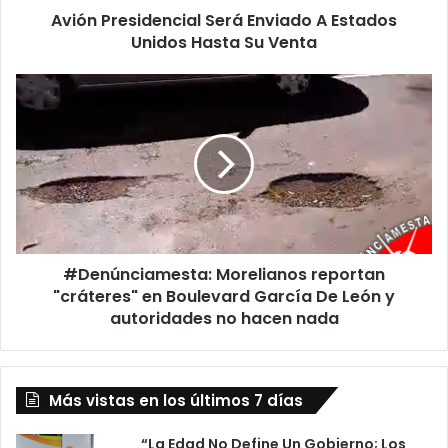
Avión Presidencial Será Enviado A Estados
i
Unidos Hasta Su Venta
d
e
n
#
c
D
i
e
a
n
l
ú
S
n
e
c
r
i
á
a
E
#Denúnciamesta: Morelianos reportan
m
n
"cráteres" en Boulevard García De León y
e
v
s
autoridades no hacen nada
i
t
a
a
d
:
o
Más vistas en los últimos 7 días
M
A
o
E
r
“La Edad No Define Un Gobierno; Los