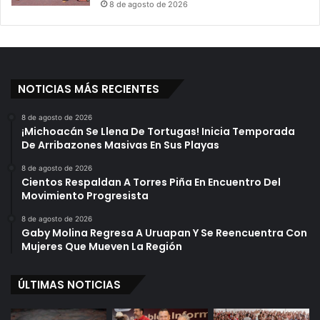
8 de agosto de 2026
u
t
o
r
i
d
NOTICIAS MÁS RECIENTES
a
d
8 de agosto de 2026
e
¡Michoacán Se Llena De Tortugas! Inicia Temporada
s
De Arribazones Masivas En Sus Playas
C
8 de agosto de 2026
i
Cientos Respaldan A Torres Piña En Encuentro Del
e
Movimiento Progresista
r
r
8 de agosto de 2026
Gaby Molina Regresa A Uruapan Y Se Reencuentra Con
a
Mujeres Que Mueven La Región
n
C
a
ÚLTIMAS NOTICIAS
r
r