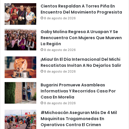
o
D
Cientos Respaldan A Torres Piña En
m
e
Encuentro Del Movimiento Progresista
o
F
8 de agosto de 2026
N
u
u
e
Gaby Molina Regresa A Uruapan Y Se
e
g
Reencuentra Con Mujeres Que Mueven
v
o
La Región
a
H
8 de agosto de 2026
R
a
¡Miau! En El Día Internacional Del Michi
e
c
Rescatistas Invitan A No Dejarlos Salir
c
e
t
8 de agosto de 2026
E
o
r
r
u
Bugarini Promueve Asambleas
a
p
Informativas Y Recorridos Casa Por
D
c
Casa En Morelia
e
i
8 de agosto de 2026
U
ó
#Michoacán Aseguran Más De 4 Mil
T
n
Maquinitas Tragamonedas En
M
,
Operativos Contra El Crimen
A