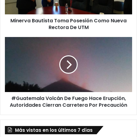
a
B
a
Minerva Bautista Toma Posesión Como Nueva
u
Rectora De UTM
t
i
s
#
t
G
a
u
T
a
o
t
m
e
a
m
P
a
o
l
s
#Guatemala Volcán De Fuego Hace Erupción,
a
e
Autoridades Cierran Carretera Por Precaución
V
s
o
i
l
ó
c
n
Más vistas en los últimos 7 días
á
C
n