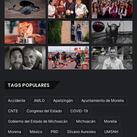
e
t
e
r
a
P
o
r
P
r
e
c
a
TAGS POPULARES
u
c
i
Accidente
AMLO
Apatzingán
Ayuntamiento de Morelia
ó
n
CNTE
Congreso del Estado
COVID-19
Gobierno del Estado de Michoacán
Michoacán
Morelia
Morena
México
PRD
Silvano Aureoles
UMSNH