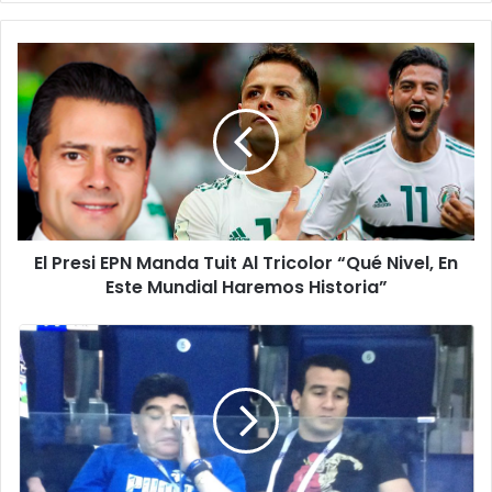
E
l
P
r
e
s
i
E
P
El Presi EPN Manda Tuit Al Tricolor “Qué Nivel, En
N
Este Mundial Haremos Historia”
M
a
n
¡
d
J
a
u
T
s
u
t
i
o
t
E
A