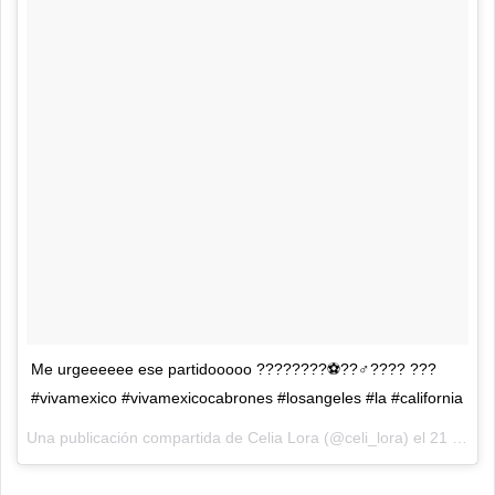
Me urgeeeeee ese partidooooo ????????⚽??‍♂️???? ???
#vivamexico #vivamexicocabrones #losangeles #la #california
Una publicación compartida de
Celia Lora
(@celi_lora) el
21 Jun, 2018 a las 5:14 PDT