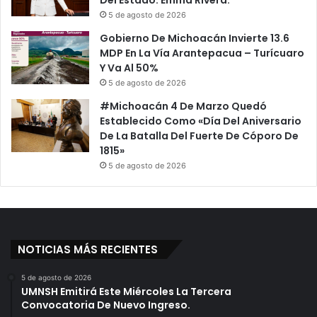
E
e
5 de agosto de 2026
s
r
Gobierno De Michoacán Invierte 13.6
t
d
MDP En La Vía Arantepacua – Turícuaro
e
e
Y Va Al 50%
M
r
5 de agosto de 2026
u
A
n
A
#Michoacán 4 De Marzo Quedó
d
r
Establecido Como «Día Del Aniversario
i
g
De La Batalla Del Fuerte De Cóporo De
a
e
1815»
l
n
5 de agosto de 2026
H
t
a
i
r
n
e
a
m
o
NOTICIAS MÁS RECIENTES
s
H
5 de agosto de 2026
UMNSH Emitirá Este Miércoles La Tercera
i
Convocatoria De Nuevo Ingreso.
s