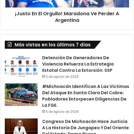
n
l
E
T
¡Justo En El Orgullo! Maradona Ve Perder A
l
r
Argentina
O
i
r
c
g
o
u
l
Más vistas en los últimos 7 días
l
o
l
r
o
Detención De Generadores De
“
!
Violencia Refuerza La Estrategia
Q
M
Estatal Contra La Extorsión: SSP
u
a
5 de agosto de 2026
é
r
#Michoacán Identifican A Las Víctimas
N
a
Del Ataque En Santa Clara Del Cobre;
i
d
Pobladores Entorpecen Diligencias De
v
o
La FGE.
e
n
5 de agosto de 2026
l
a
,
V
Congreso De Michoacán Hace Justicia
E
e
A La Historia De Jungapeo Y Del Oriente
n
P
Del Estado: Emma Rivera.