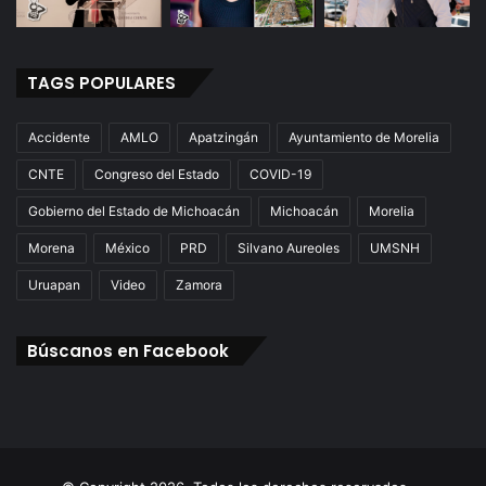
TAGS POPULARES
Accidente
AMLO
Apatzingán
Ayuntamiento de Morelia
CNTE
Congreso del Estado
COVID-19
Gobierno del Estado de Michoacán
Michoacán
Morelia
Morena
México
PRD
Silvano Aureoles
UMSNH
Uruapan
Video
Zamora
Búscanos en Facebook