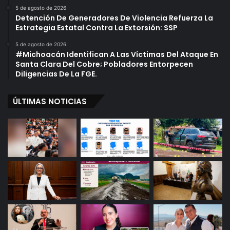
t
5 de agosto de 2026
o
Detención De Generadores De Violencia Refuerza La
r
Estrategia Estatal Contra La Extorsión: SSP
i
5 de agosto de 2026
a
#Michoacán Identifican A Las Víctimas Del Ataque En
”
Santa Clara Del Cobre; Pobladores Entorpecen
Diligencias De La FGE.
ÚLTIMAS NOTICIAS