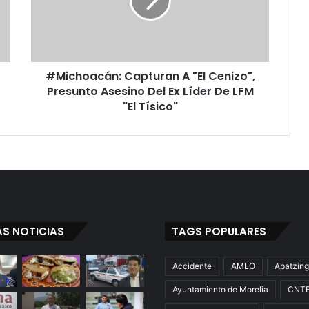
h
o
a
c
á
#Michoacán: Capturan A "El Cenizo",
n
Presunto Asesino Del Ex Líder De LFM
:
C
"El Tísico"
a
p
t
u
r
a
n
A
AS NOTICIAS
TAGS POPULARES
"
E
l
Accidente
AMLO
Apatzin
C
Ayuntamiento de Morelia
CNT
e
n