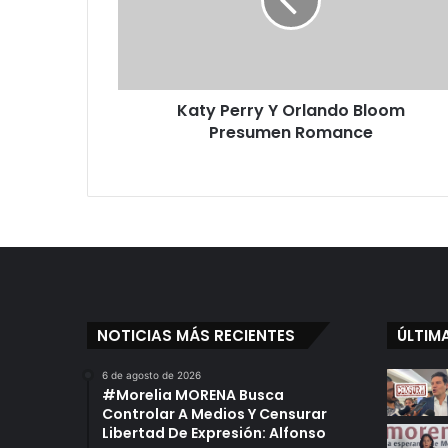
P
e
r
r
y
Katy Perry Y Orlando Bloom
Y
Presumen Romance
O
r
l
a
n
d
o
B
l
o
NOTICIAS MÁS RECIENTES
ÚLTIM
o
m
6 de agosto de 2026
P
#Morelia MORENA Busca
r
Controlar A Medios Y Censurar
e
Libertad De Expresión: Alfonso
s