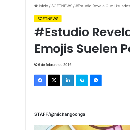
Inicio
/
SOFTNEWS
/
#Estudio Revela Que Usuario
SOFTNEWS
#Estudio Revel
Emojis Suelen 
6 de febrero de 2016
Facebook
X
LinkedIn
Skype
Messenger
STAFF/@michangoonga