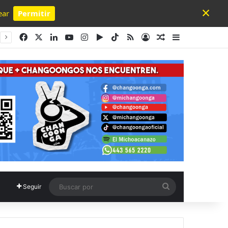
×
ear
Permitir
Powered by SendPulse
Facebook
X
LinkedIn
YouTube
Instagram
Google Play
TikTok
RSS
Acceso
Publicación al a
Barra lateral
Buscar
Seguir
por