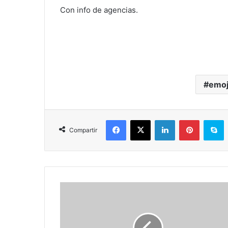
Con info de agencias.
emoj
Facebook
X
LinkedIn
Pinterest
Skype
Compartir
K
a
t
y