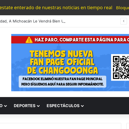
 estate enterado de nuestras noticias en tiempo real
Bloqu
idad, A Michoacán Le Vendrá Bien Una Gobernadora: Gaby Molina
O
DEPORTES
ESPECTÁCULOS