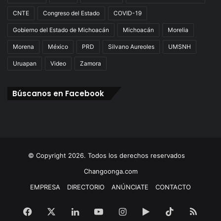
CNTE
Congreso del Estado
COVID-19
Gobierno del Estado de Michoacán
Michoacán
Morelia
Morena
México
PRD
Silvano Aureoles
UMSNH
Uruapan
Video
Zamora
Búscanos en Facebook
© Copyright 2026. Todos los derechos reservados
Changoonga.com
EMPRESA
DIRECTORIO
ANÚNCIATE
CONTACTO
Facebook
X
LinkedIn
YouTube
Instagram
Google
TikTok
RSS