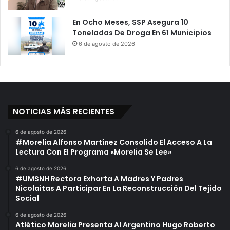
l
o
T
r
En Ocho Meses, SSP Asegura 10
r
e
Toneladas De Droga En 61 Municipios
a
l
s
6 de agosto de 2026
i
P
a
e
r
d
e
r
NOTICIAS MÁS RECIENTES
C
o
6 de agosto de 2026
n
#Morelia Alfonso Martínez Consolido El Acceso A La
C
Lectura Con El Programa «Morelia Se Lee»
o
6 de agosto de 2026
r
#UMSNH Rectora Exhorta A Madres Y Padres
e
Nicolaitas A Participar En La Reconstrucción Del Tejido
a
Social
#
N
6 de agosto de 2026
Atlético Morelia Presenta Al Argentino Hugo Roberto
o