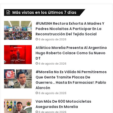
o
b
s
2
D
Más vistas en los últimos 7 días
0
e
E
G
l
#UMSNH Rectora Exhorta A Madres Y
a
i
Padres Nicolaitas A Participar En La
s
m
Reconstrucción Del Tejido Social
E
i
6 de agosto de 2026
x
n
Atlético Morelia Presenta Al Argentino
p
a
Hugo Roberto Colace Como Su Nuevo
r
d
DT
e
o
6 de agosto de 2026
s
D
s
e
#Morelia No Es Válido Ni Permitiremos
N
l
Que Gente Tramite Placas De
i
M
Guerrero… Hasta En Farmacias!: Pablo
e
u
Alarcón
t
n
6 de agosto de 2026
o
d
Van Más De 600 Motocicletas
E
i
Aseguradas En Morelia
n
a
6 de agosto de 2026
M