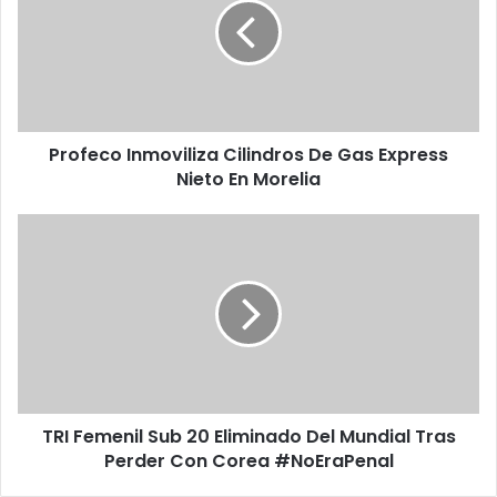
f
e
c
o
I
n
Profeco Inmoviliza Cilindros De Gas Express
m
Nieto En Morelia
o
v
i
T
l
R
i
I
z
F
a
e
C
m
i
e
l
n
i
i
n
TRI Femenil Sub 20 Eliminado Del Mundial Tras
l
d
Perder Con Corea #NoEraPenal
S
r
u