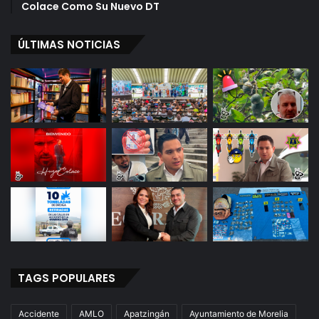
Colace Como Su Nuevo DT
E
r
a
ÚLTIMAS NOTICIAS
P
e
n
a
l
TAGS POPULARES
Accidente
AMLO
Apatzingán
Ayuntamiento de Morelia