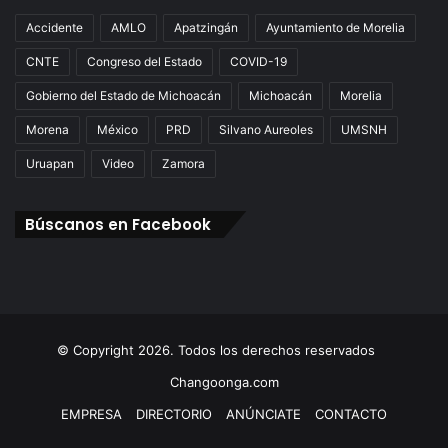
Accidente
AMLO
Apatzingán
Ayuntamiento de Morelia
CNTE
Congreso del Estado
COVID-19
Gobierno del Estado de Michoacán
Michoacán
Morelia
Morena
México
PRD
Silvano Aureoles
UMSNH
Uruapan
Video
Zamora
Búscanos en Facebook
© Copyright 2026. Todos los derechos reservados
Changoonga.com
EMPRESA
DIRECTORIO
ANÚNCIATE
CONTACTO