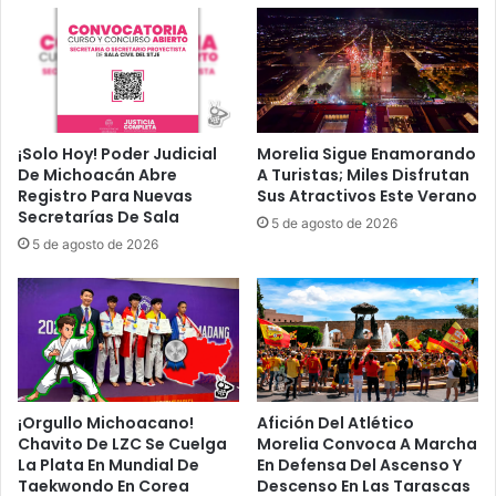
p
e
e
n
r
h
R
o
é
r
c
a
o
s
¡Solo Hoy! Poder Judicial
Morelia Sigue Enamorando
r
De Michoacán Abre
A Turistas; Miles Disfrutan
Registro Para Nuevas
Sus Atractivos Este Verano
d
Secretarías De Sala
D
5 de agosto de 2026
e
5 de agosto de 2026
H
u
g
o
S
á
n
¡Orgullo Michoacano!
Afición Del Atlético
c
Chavito De LZC Se Cuelga
Morelia Convoca A Marcha
h
La Plata En Mundial De
En Defensa Del Ascenso Y
e
Taekwondo En Corea
Descenso En Las Tarascas