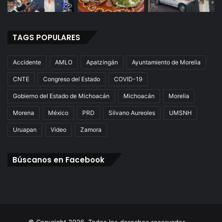
TAGS POPULARES
Accidente
AMLO
Apatzingán
Ayuntamiento de Morelia
CNTE
Congreso del Estado
COVID-19
Gobierno del Estado de Michoacán
Michoacán
Morelia
Morena
México
PRD
Silvano Aureoles
UMSNH
Uruapan
Video
Zamora
Búscanos en Facebook