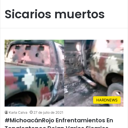
Sicarios muertos
HARDNEWS
Karla Calva
27 de julio de 2021
#MichoacánRojo Enfrentamientos En