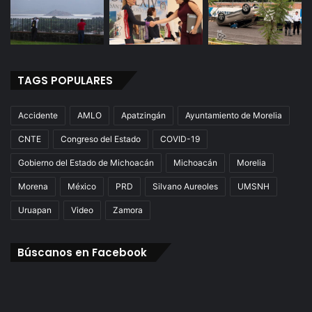
TAGS POPULARES
Accidente
AMLO
Apatzingán
Ayuntamiento de Morelia
CNTE
Congreso del Estado
COVID-19
Gobierno del Estado de Michoacán
Michoacán
Morelia
Morena
México
PRD
Silvano Aureoles
UMSNH
Uruapan
Video
Zamora
Búscanos en Facebook