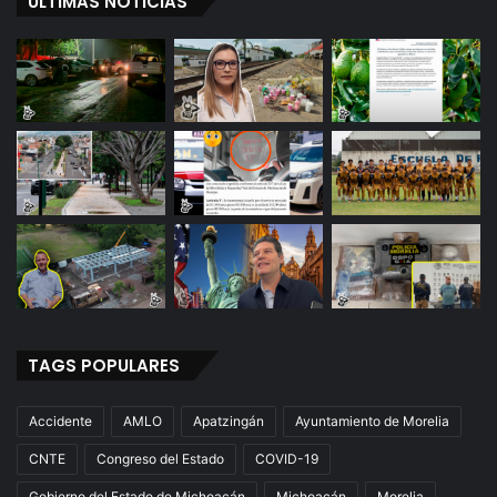
ÚLTIMAS NOTICIAS
TAGS POPULARES
Accidente
AMLO
Apatzingán
Ayuntamiento de Morelia
CNTE
Congreso del Estado
COVID-19
Gobierno del Estado de Michoacán
Michoacán
Morelia