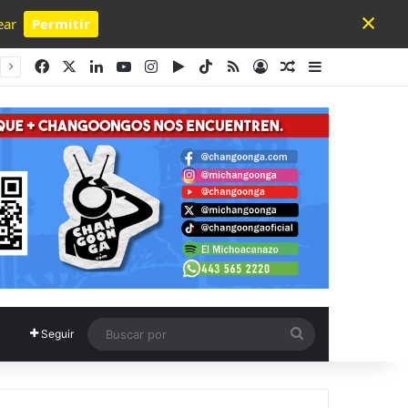
×
ear
Permitir
Powered by SendPulse
Facebook
X
LinkedIn
YouTube
Instagram
Google Play
TikTok
RSS
Acceso
Publicación al a
Barra lateral
Buscar
Seguir
por