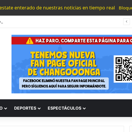
 estate enterado de nuestras noticias en tiempo real
Bloqu
“Los Necesitamos”: Atlético Morelia Agradece Respaldo De Su Afición En Encuentro Ante Cancún Fc
O
DEPORTES
ESPECTÁCULOS