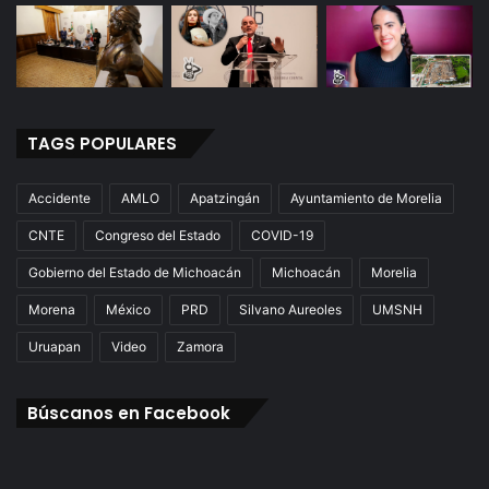
TAGS POPULARES
Accidente
AMLO
Apatzingán
Ayuntamiento de Morelia
CNTE
Congreso del Estado
COVID-19
Gobierno del Estado de Michoacán
Michoacán
Morelia
Morena
México
PRD
Silvano Aureoles
UMSNH
Uruapan
Video
Zamora
Búscanos en Facebook