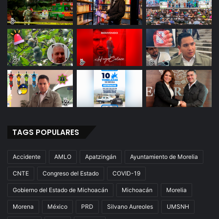
TAGS POPULARES
Accidente
AMLO
Apatzingán
Ayuntamiento de Morelia
CNTE
Congreso del Estado
COVID-19
Gobierno del Estado de Michoacán
Michoacán
Morelia
Morena
México
PRD
Silvano Aureoles
UMSNH