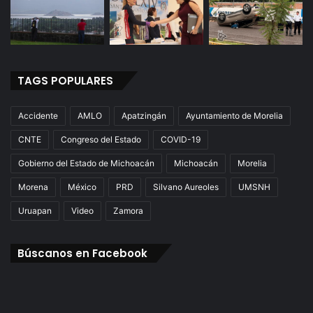
TAGS POPULARES
Accidente
AMLO
Apatzingán
Ayuntamiento de Morelia
CNTE
Congreso del Estado
COVID-19
Gobierno del Estado de Michoacán
Michoacán
Morelia
Morena
México
PRD
Silvano Aureoles
UMSNH
Uruapan
Video
Zamora
Búscanos en Facebook