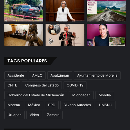
TAGS POPULARES
Accidente
AMLO
Apatzingán
Ayuntamiento de Morelia
CNTE
Congreso del Estado
COVID-19
Gobierno del Estado de Michoacán
Michoacán
Morelia
Morena
México
PRD
Silvano Aureoles
UMSNH
Uruapan
Video
Zamora