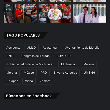
TAGS POPULARES
Accidente
AMLO
Apatzingán
Ayuntamiento de Morelia
CNTE
Congreso del Estado
COVID-19
Gobierno del Estado de Michoacán
Michoacán
Morelia
Morena
México
PRD
Silvano Aureoles
UMSNH
Uruapan
Video
Zamora
Búscanos en Facebook