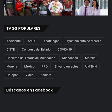
TAGS POPULARES
Accidente
AMLO
Apatzingán
Ayuntamiento de Morelia
CNTE
Congreso del Estado
COVID-19
Gobierno del Estado de Michoacán
Michoacán
Morelia
Morena
México
PRD
Silvano Aureoles
UMSNH
Uruapan
Video
Zamora
Búscanos en Facebook