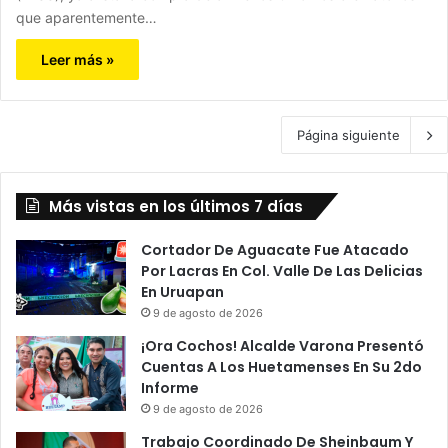
que aparentemente…
Leer más »
Página siguiente
Más vistas en los últimos 7 días
Cortador De Aguacate Fue Atacado
Por Lacras En Col. Valle De Las Delicias
En Uruapan
9 de agosto de 2026
¡Ora Cochos! Alcalde Varona Presentó
Cuentas A Los Huetamenses En Su 2do
Informe
9 de agosto de 2026
Trabajo Coordinado De Sheinbaum Y