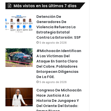
Más vistas en los últimos 7 días
Detención De
Generadores De
Violencia Refuerza La
Estrategia Estatal
Contra La Extorsión: SSP
5 de agosto de 2026
#Michoacán Identifican
A Las Víctimas Del
Ataque En Santa Clara
Del Cobre; Pobladores
Entorpecen Diligencias
De La FGE.
5 de agosto de 2026
Congreso De Michoacán
Hace Justicia A La
Historia De Jungapeo Y
Del Oriente Del Estado:
Emma Rivera.