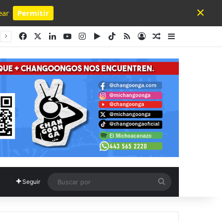
×
ear
Permitir
Powered by SendPulse
Facebook
X
LinkedIn
YouTube
Instagram
Google Play
TikTok
RSS
Acceso
Publicación al a
Barra lateral
Buscar
Seguir
por