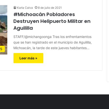
Karla Calva
8 de julio de 2021
#Michoacán Pobladores
Destruyen Helipuerto Militar en
Aguililla
STAFF/@michangoonga Tras los enfrentamientos
que se han registrado en el municipio de Aguililla,
Michoacán, la tarde de este jueves habitantes…
S
Leer más »