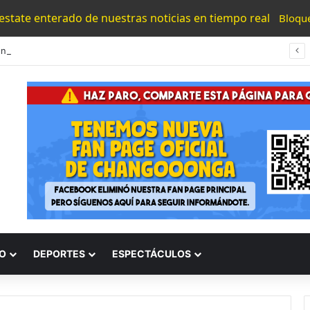
 estate enterado de nuestras noticias en tiempo real
Bloqu
Detención De Generadores De Violencia Refuerza La Estrategia Estatal Contra La Extorsión: SSP
O
DEPORTES
ESPECTÁCULOS