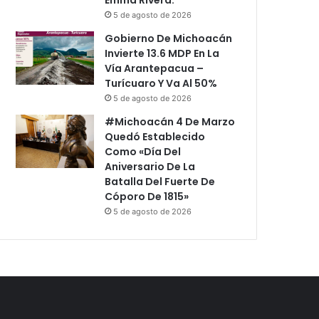
5 de agosto de 2026
Gobierno De Michoacán
Invierte 13.6 MDP En La
Vía Arantepacua –
Turícuaro Y Va Al 50%
5 de agosto de 2026
#Michoacán 4 De Marzo
Quedó Establecido
Como «Día Del
Aniversario De La
Batalla Del Fuerte De
Cóporo De 1815»
5 de agosto de 2026