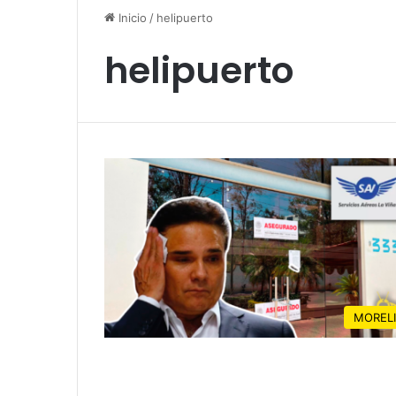
Inicio
/
helipuerto
helipuerto
MOREL