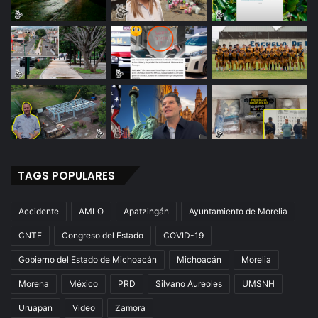
TAGS POPULARES
Accidente
AMLO
Apatzingán
Ayuntamiento de Morelia
CNTE
Congreso del Estado
COVID-19
Gobierno del Estado de Michoacán
Michoacán
Morelia
Morena
México
PRD
Silvano Aureoles
UMSNH
Uruapan
Video
Zamora