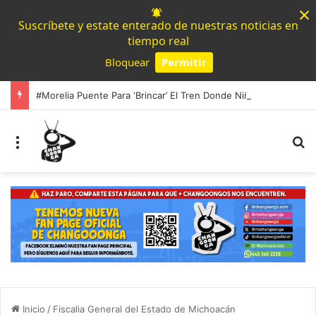
×
Suscríbete y estate enterado de nuestras noticias en
tiempo real
Bloquear
Permitir
Powered by SendPulse
#Morelia Puente Para ‘Brincar’ El Tren Donde Niño Fue Arrollado Estará Al Lado De Las Burguers Locas
Menú
B
Inicio
/
Fiscalia General del Estado de Michoacán